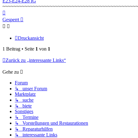
E23-E24-E28 IG
~~~~~~~~~~~~~~~~~~~~~~~~~~~~~~~~~~~~~~~~~~~~~~~~
Nach
oben
Gesperrt
Druckansicht
1 Beitrag • Seite
1
von
1
Zurück zu „interessante Links“
Gehe zu
Forum
↳ unser Forum
Marktplatz
↳ suche
↳ biete
Sonstiges
↳ Termine
↳ Vorstellungen und Restaurationen
↳ Reparaturhilfen
↳ interessante Links