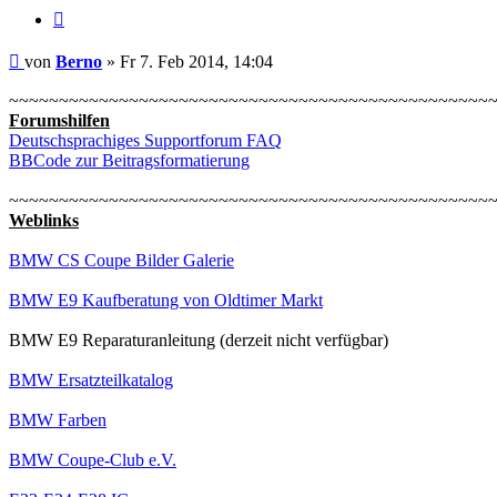
Zitieren
Beitrag
von
Berno
»
Fr 7. Feb 2014, 14:04
~~~~~~~~~~~~~~~~~~~~~~~~~~~~~~~~~~~~~~~~~~~~~~~~
Forumshilfen
Deutschsprachiges Supportforum FAQ
BBCode zur Beitragsformatierung
~~~~~~~~~~~~~~~~~~~~~~~~~~~~~~~~~~~~~~~~~~~~~~~~
Weblinks
BMW CS Coupe Bilder Galerie
BMW E9 Kaufberatung von Oldtimer Markt
BMW E9 Reparaturanleitung (derzeit nicht verfügbar)
BMW Ersatzteilkatalog
BMW Farben
BMW Coupe-Club e.V.