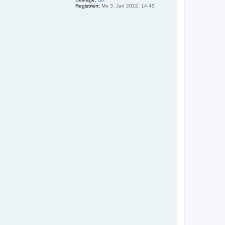
Registriert:
Mo 3. Jan 2022, 14:45
b
e
n