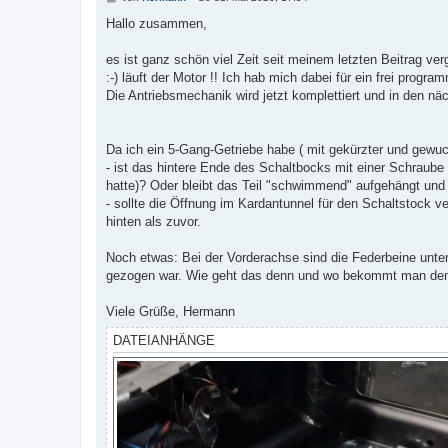
e
i
Hallo zusammen,
t
r
a
es ist ganz schön viel Zeit seit meinem letzten Beitrag ver
g
:-) läuft der Motor !! Ich hab mich dabei für ein frei progr
Die Antriebsmechanik wird jetzt komplettiert und in den n
Da ich ein 5-Gang-Getriebe habe ( mit gekürzter und gewuc
- ist das hintere Ende des Schaltbocks mit einer Schraube
hatte)? Oder bleibt das Teil "schwimmend" aufgehängt und
- sollte die Öffnung im Kardantunnel für den Schaltstock ve
hinten als zuvor.
Noch etwas: Bei der Vorderachse sind die Federbeine unten
gezogen war. Wie geht das denn und wo bekommt man den 
Viele Grüße, Hermann
DATEIANHÄNGE