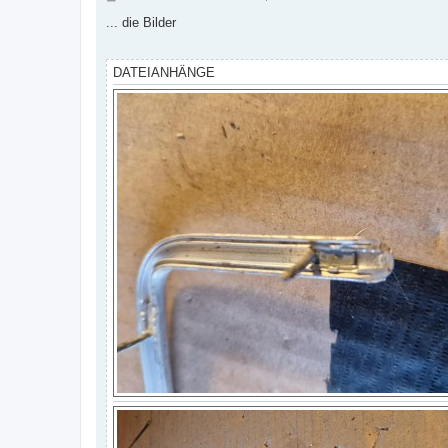
e
i
... die Bilder
t
r
a
g
DATEIANHÄNGE