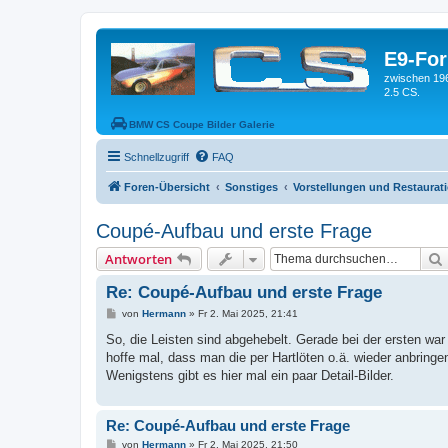
E9-Fo
zwischen 19
2.5 CS.
BMW CS Coupe Bilder Galerie
Schnellzugriff
FAQ
Foren-Übersicht
Sonstiges
Vorstellungen und Restaurat
Coupé-Aufbau und erste Frage
Antworten
Re: Coupé-Aufbau und erste Frage
B
von
Hermann
»
Fr 2. Mai 2025, 21:41
e
i
So, die Leisten sind abgehebelt. Gerade bei der ersten war
t
hoffe mal, dass man die per Hartlöten o.ä. wieder anbringen
r
a
Wenigstens gibt es hier mal ein paar Detail-Bilder.
g
Re: Coupé-Aufbau und erste Frage
B
von
Hermann
»
Fr 2. Mai 2025, 21:50