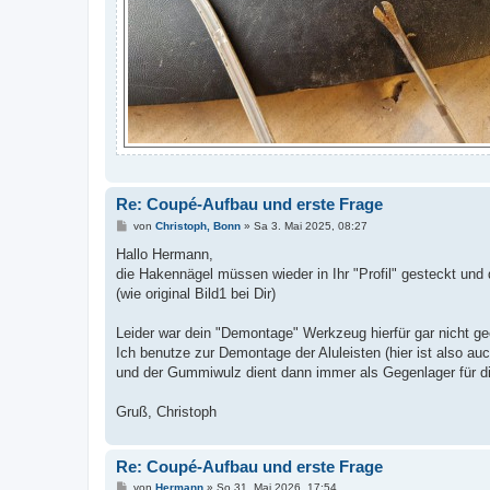
Re: Coupé-Aufbau und erste Frage
B
von
Christoph, Bonn
»
Sa 3. Mai 2025, 08:27
e
i
Hallo Hermann,
t
die Hakennägel müssen wieder in Ihr "Profil" gesteckt und
r
a
(wie original Bild1 bei Dir)
g
Leider war dein "Demontage" Werkzeug hierfür gar nicht ge
Ich benutze zur Demontage der Aluleisten (hier ist also auc
und der Gummiwulz dient dann immer als Gegenlager für d
Gruß, Christoph
Re: Coupé-Aufbau und erste Frage
B
von
Hermann
»
So 31. Mai 2026, 17:54