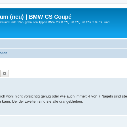
rum (neu) | BMW CS Coupé
68 und Ende 1975 gebauten Typen BMW 2800 CS, 3.0 CS, 3.0 CSi, 3.0 CSL und
ionen
Suche
Erweiterte Suche
 ich wohl nicht vorsichtig genug oder wie auch immer: 4 von 7 Nägeln sind st
 kann. Bei der zweiten sind sie alle drangeblieben.