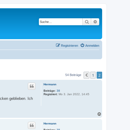
Suche
Erweiterte Suche
Registrieren
Anmelden
1
2
Vorherige
54 Beiträge
Hermann
Beiträge:
38
Registriert:
Mo 3. Jan 2022, 14:45
ecken geblieben. Ich
N
a
c
Hermann
h
o
Beiträge:
38