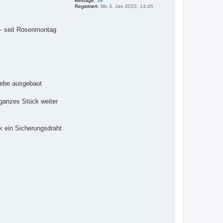
o
Beiträge:
38
Registriert:
Mo 3. Jan 2022, 14:45
b
e
n
t - seit Rosenmontag
riebe ausgebaut
n ganzes Stück weiter
k ein Sicherungsdraht