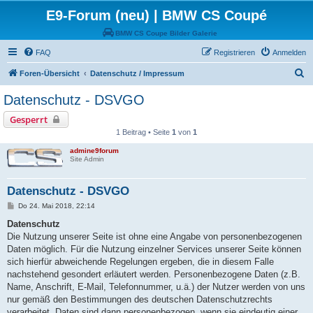
E9-Forum (neu) | BMW CS Coupé
BMW CS Coupe Bilder Galerie
FAQ
Registrieren
Anmelden
S
Foren-Übersicht
Datenschutz / Impressum
u
Datenschutz - DSVGO
c
Gesperrt
h
1 Beitrag • Seite
1
von
1
e
admine9forum
Site Admin
Datenschutz - DSVGO
B
Do 24. Mai 2018, 22:14
e
i
Datenschutz
t
Die Nutzung unserer Seite ist ohne eine Angabe von personenbezogenen
r
a
Daten möglich. Für die Nutzung einzelner Services unserer Seite können
g
sich hierfür abweichende Regelungen ergeben, die in diesem Falle
nachstehend gesondert erläutert werden. Personenbezogene Daten (z.B.
Name, Anschrift, E-Mail, Telefonnummer, u.ä.) der Nutzer werden von uns
nur gemäß den Bestimmungen des deutschen Datenschutzrechts
verarbeitet. Daten sind dann personenbezogen, wenn sie eindeutig einer