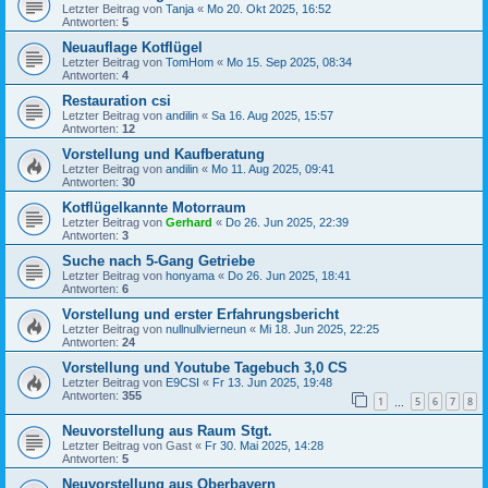
Letzter Beitrag von
Tanja
«
Mo 20. Okt 2025, 16:52
Antworten:
5
Neuauflage Kotflügel
Letzter Beitrag von
TomHom
«
Mo 15. Sep 2025, 08:34
Antworten:
4
Restauration csi
Letzter Beitrag von
andilin
«
Sa 16. Aug 2025, 15:57
Antworten:
12
Vorstellung und Kaufberatung
Letzter Beitrag von
andilin
«
Mo 11. Aug 2025, 09:41
Antworten:
30
Kotflügelkannte Motorraum
Letzter Beitrag von
Gerhard
«
Do 26. Jun 2025, 22:39
Antworten:
3
Suche nach 5-Gang Getriebe
Letzter Beitrag von
honyama
«
Do 26. Jun 2025, 18:41
Antworten:
6
Vorstellung und erster Erfahrungsbericht
Letzter Beitrag von
nullnullvierneun
«
Mi 18. Jun 2025, 22:25
Antworten:
24
Vorstellung und Youtube Tagebuch 3,0 CS
Letzter Beitrag von
E9CSI
«
Fr 13. Jun 2025, 19:48
Antworten:
355
1
5
6
7
8
…
Neuvorstellung aus Raum Stgt.
Letzter Beitrag von
Gast
«
Fr 30. Mai 2025, 14:28
Antworten:
5
Neuvorstellung aus Oberbayern