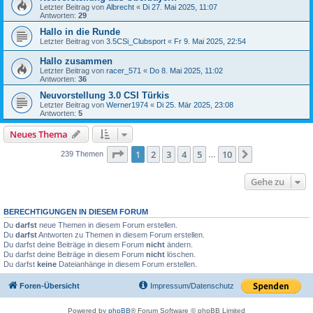
Letzter Beitrag von
Albrecht
«
Di 27. Mai 2025, 11:07
Antworten:
29
Hallo in die Runde
Letzter Beitrag von
3.5CSi_Clubsport
«
Fr 9. Mai 2025, 22:54
Hallo zusammen
Letzter Beitrag von
racer_571
«
Do 8. Mai 2025, 11:02
Antworten:
36
Neuvorstellung 3.0 CSI Türkis
Letzter Beitrag von
Werner1974
«
Di 25. Mär 2025, 23:08
Antworten:
5
Neues Thema
Seite
1
von
10
1
2
3
4
5
10
Nächste
239 Themen
…
Gehe zu
BERECHTIGUNGEN IN DIESEM FORUM
Du
darfst
neue Themen in diesem Forum erstellen.
Du
darfst
Antworten zu Themen in diesem Forum erstellen.
Du darfst deine Beiträge in diesem Forum
nicht
ändern.
Du darfst deine Beiträge in diesem Forum
nicht
löschen.
Du darfst
keine
Dateianhänge in diesem Forum erstellen.
Foren-Übersicht
Impressum/Datenschutz
Powered by
phpBB
® Forum Software © phpBB Limited