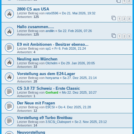
1
2
2800 CS aus USA
Letzter Beitrag von
retx0596
«
Do 21. Mai 2026, 19:32
Antworten:
125
1
2
3
Hallo zusammen.....
Letzter Beitrag von
andilin
«
So 22. Feb 2026, 07:26
Antworten:
125
1
2
3
E9 mit Ambitionen - Besitzer ebenso...
Letzter Beitrag von
sp1
«
Fr 6. Feb 2026, 21:24
Antworten:
4
Neuling aus München
Letzter Beitrag von
Olchelm
«
Do 29. Jan 2026, 20:05
Antworten:
33
Vorstellung aus dem E24-Lager
Letzter Beitrag von
honyama
«
Sa 27. Dez 2025, 21:14
Antworten:
28
CS 3.0 73' Schweiz - Erste Classic
Letzter Beitrag von
Gerhard
«
Mo 22. Dez 2025, 10:27
Antworten:
1
Der Neue mit Fragen
Letzter Beitrag von
E9CSI
«
Do 4. Dez 2025, 21:28
Antworten:
12
Vorstellung e9 Turbo Breitbau
Letzter Beitrag von
3.5CSi_Clubsport
«
So 2. Nov 2025, 23:12
Antworten:
14
Neuvorstellung