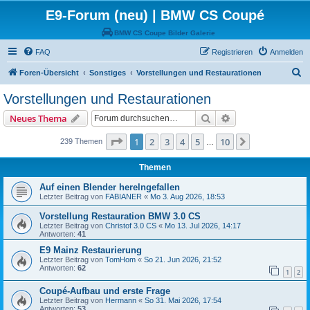
E9-Forum (neu) | BMW CS Coupé
BMW CS Coupe Bilder Galerie
FAQ
Registrieren
Anmelden
S
Foren-Übersicht
Sonstiges
Vorstellungen und Restaurationen
u
Vorstellungen und Restaurationen
c
Suche
Erweiterte Suche
Neues Thema
h
e
Seite
1
von
10
1
2
3
4
5
10
Nächste
239 Themen
…
Themen
Auf einen Blender herelngefallen
Letzter Beitrag von
FABIANER
«
Mo 3. Aug 2026, 18:53
Vorstellung Restauration BMW 3.0 CS
Letzter Beitrag von
Christof 3.0 CS
«
Mo 13. Jul 2026, 14:17
Antworten:
41
E9 Mainz Restaurierung
Letzter Beitrag von
TomHom
«
So 21. Jun 2026, 21:52
Antworten:
62
1
2
Coupé-Aufbau und erste Frage
Letzter Beitrag von
Hermann
«
So 31. Mai 2026, 17:54
Antworten:
53