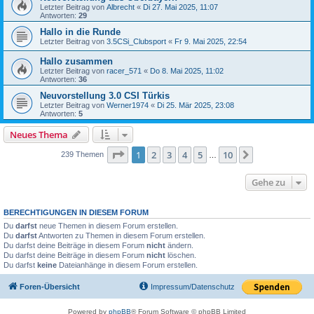
Letzter Beitrag von
Albrecht
«
Di 27. Mai 2025, 11:07
Antworten:
29
Hallo in die Runde
Letzter Beitrag von
3.5CSi_Clubsport
«
Fr 9. Mai 2025, 22:54
Hallo zusammen
Letzter Beitrag von
racer_571
«
Do 8. Mai 2025, 11:02
Antworten:
36
Neuvorstellung 3.0 CSI Türkis
Letzter Beitrag von
Werner1974
«
Di 25. Mär 2025, 23:08
Antworten:
5
Neues Thema
Seite
1
von
10
1
2
3
4
5
10
Nächste
239 Themen
…
Gehe zu
BERECHTIGUNGEN IN DIESEM FORUM
Du
darfst
neue Themen in diesem Forum erstellen.
Du
darfst
Antworten zu Themen in diesem Forum erstellen.
Du darfst deine Beiträge in diesem Forum
nicht
ändern.
Du darfst deine Beiträge in diesem Forum
nicht
löschen.
Du darfst
keine
Dateianhänge in diesem Forum erstellen.
Foren-Übersicht
Impressum/Datenschutz
Powered by
phpBB
® Forum Software © phpBB Limited