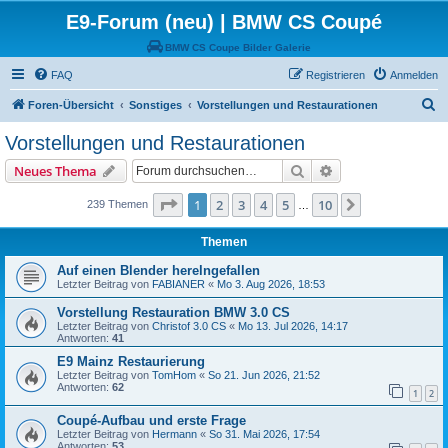
E9-Forum (neu) | BMW CS Coupé
BMW CS Coupe Bilder Galerie
FAQ
Registrieren
Anmelden
S
Foren-Übersicht
Sonstiges
Vorstellungen und Restaurationen
u
Vorstellungen und Restaurationen
c
Suche
Erweiterte Suche
Neues Thema
h
e
Seite
1
von
10
1
2
3
4
5
10
Nächste
239 Themen
…
Themen
Auf einen Blender herelngefallen
Letzter Beitrag von
FABIANER
«
Mo 3. Aug 2026, 18:53
Vorstellung Restauration BMW 3.0 CS
Letzter Beitrag von
Christof 3.0 CS
«
Mo 13. Jul 2026, 14:17
Antworten:
41
E9 Mainz Restaurierung
Letzter Beitrag von
TomHom
«
So 21. Jun 2026, 21:52
Antworten:
62
1
2
Coupé-Aufbau und erste Frage
Letzter Beitrag von
Hermann
«
So 31. Mai 2026, 17:54
Antworten:
53