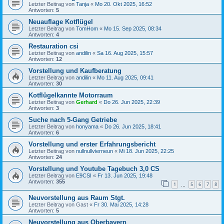
Letzter Beitrag von
Tanja
«
Mo 20. Okt 2025, 16:52
Antworten:
5
Neuauflage Kotflügel
Letzter Beitrag von
TomHom
«
Mo 15. Sep 2025, 08:34
Antworten:
4
Restauration csi
Letzter Beitrag von
andilin
«
Sa 16. Aug 2025, 15:57
Antworten:
12
Vorstellung und Kaufberatung
Letzter Beitrag von
andilin
«
Mo 11. Aug 2025, 09:41
Antworten:
30
Kotflügelkannte Motorraum
Letzter Beitrag von
Gerhard
«
Do 26. Jun 2025, 22:39
Antworten:
3
Suche nach 5-Gang Getriebe
Letzter Beitrag von
honyama
«
Do 26. Jun 2025, 18:41
Antworten:
6
Vorstellung und erster Erfahrungsbericht
Letzter Beitrag von
nullnullvierneun
«
Mi 18. Jun 2025, 22:25
Antworten:
24
Vorstellung und Youtube Tagebuch 3,0 CS
Letzter Beitrag von
E9CSI
«
Fr 13. Jun 2025, 19:48
Antworten:
355
1
5
6
7
8
…
Neuvorstellung aus Raum Stgt.
Letzter Beitrag von
Gast
«
Fr 30. Mai 2025, 14:28
Antworten:
5
Neuvorstellung aus Oberbayern