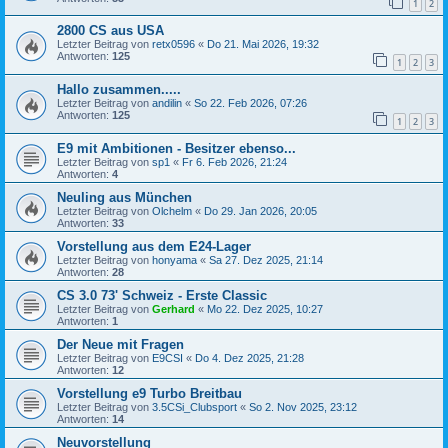
1
2
2800 CS aus USA
Letzter Beitrag von
retx0596
«
Do 21. Mai 2026, 19:32
Antworten:
125
1
2
3
Hallo zusammen.....
Letzter Beitrag von
andilin
«
So 22. Feb 2026, 07:26
Antworten:
125
1
2
3
E9 mit Ambitionen - Besitzer ebenso...
Letzter Beitrag von
sp1
«
Fr 6. Feb 2026, 21:24
Antworten:
4
Neuling aus München
Letzter Beitrag von
Olchelm
«
Do 29. Jan 2026, 20:05
Antworten:
33
Vorstellung aus dem E24-Lager
Letzter Beitrag von
honyama
«
Sa 27. Dez 2025, 21:14
Antworten:
28
CS 3.0 73' Schweiz - Erste Classic
Letzter Beitrag von
Gerhard
«
Mo 22. Dez 2025, 10:27
Antworten:
1
Der Neue mit Fragen
Letzter Beitrag von
E9CSI
«
Do 4. Dez 2025, 21:28
Antworten:
12
Vorstellung e9 Turbo Breitbau
Letzter Beitrag von
3.5CSi_Clubsport
«
So 2. Nov 2025, 23:12
Antworten:
14
Neuvorstellung