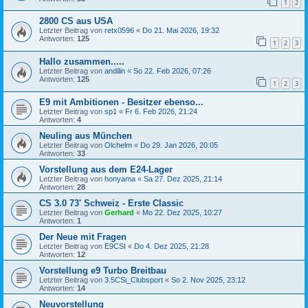
1
2
2800 CS aus USA
Letzter Beitrag von
retx0596
«
Do 21. Mai 2026, 19:32
Antworten:
125
1
2
3
Hallo zusammen.....
Letzter Beitrag von
andilin
«
So 22. Feb 2026, 07:26
Antworten:
125
1
2
3
E9 mit Ambitionen - Besitzer ebenso...
Letzter Beitrag von
sp1
«
Fr 6. Feb 2026, 21:24
Antworten:
4
Neuling aus München
Letzter Beitrag von
Olchelm
«
Do 29. Jan 2026, 20:05
Antworten:
33
Vorstellung aus dem E24-Lager
Letzter Beitrag von
honyama
«
Sa 27. Dez 2025, 21:14
Antworten:
28
CS 3.0 73' Schweiz - Erste Classic
Letzter Beitrag von
Gerhard
«
Mo 22. Dez 2025, 10:27
Antworten:
1
Der Neue mit Fragen
Letzter Beitrag von
E9CSI
«
Do 4. Dez 2025, 21:28
Antworten:
12
Vorstellung e9 Turbo Breitbau
Letzter Beitrag von
3.5CSi_Clubsport
«
So 2. Nov 2025, 23:12
Antworten:
14
Neuvorstellung