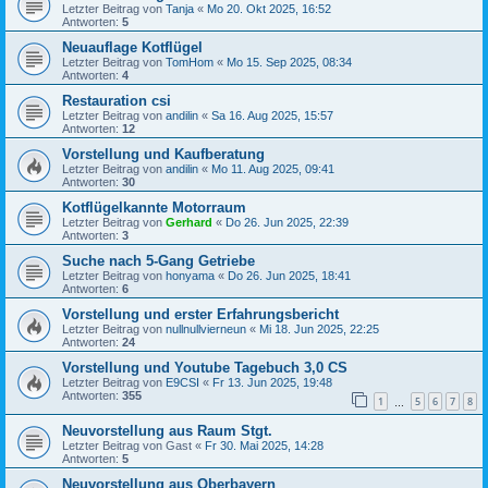
Letzter Beitrag von
Tanja
«
Mo 20. Okt 2025, 16:52
Antworten:
5
Neuauflage Kotflügel
Letzter Beitrag von
TomHom
«
Mo 15. Sep 2025, 08:34
Antworten:
4
Restauration csi
Letzter Beitrag von
andilin
«
Sa 16. Aug 2025, 15:57
Antworten:
12
Vorstellung und Kaufberatung
Letzter Beitrag von
andilin
«
Mo 11. Aug 2025, 09:41
Antworten:
30
Kotflügelkannte Motorraum
Letzter Beitrag von
Gerhard
«
Do 26. Jun 2025, 22:39
Antworten:
3
Suche nach 5-Gang Getriebe
Letzter Beitrag von
honyama
«
Do 26. Jun 2025, 18:41
Antworten:
6
Vorstellung und erster Erfahrungsbericht
Letzter Beitrag von
nullnullvierneun
«
Mi 18. Jun 2025, 22:25
Antworten:
24
Vorstellung und Youtube Tagebuch 3,0 CS
Letzter Beitrag von
E9CSI
«
Fr 13. Jun 2025, 19:48
Antworten:
355
1
5
6
7
8
…
Neuvorstellung aus Raum Stgt.
Letzter Beitrag von
Gast
«
Fr 30. Mai 2025, 14:28
Antworten:
5
Neuvorstellung aus Oberbayern