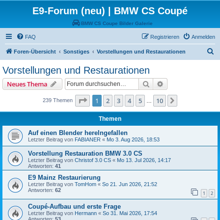
E9-Forum (neu) | BMW CS Coupé
BMW CS Coupe Bilder Galerie
FAQ
Registrieren
Anmelden
S
Foren-Übersicht
Sonstiges
Vorstellungen und Restaurationen
u
Vorstellungen und Restaurationen
c
Suche
Erweiterte Suche
Neues Thema
h
e
Seite
1
von
10
1
2
3
4
5
10
Nächste
239 Themen
…
Themen
Auf einen Blender herelngefallen
Letzter Beitrag von
FABIANER
«
Mo 3. Aug 2026, 18:53
Vorstellung Restauration BMW 3.0 CS
Letzter Beitrag von
Christof 3.0 CS
«
Mo 13. Jul 2026, 14:17
Antworten:
41
E9 Mainz Restaurierung
Letzter Beitrag von
TomHom
«
So 21. Jun 2026, 21:52
Antworten:
62
1
2
Coupé-Aufbau und erste Frage
Letzter Beitrag von
Hermann
«
So 31. Mai 2026, 17:54
Antworten:
53