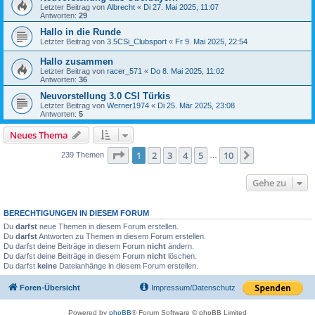
Letzter Beitrag von
Albrecht
«
Di 27. Mai 2025, 11:07
Antworten:
29
Hallo in die Runde
Letzter Beitrag von
3.5CSi_Clubsport
«
Fr 9. Mai 2025, 22:54
Hallo zusammen
Letzter Beitrag von
racer_571
«
Do 8. Mai 2025, 11:02
Antworten:
36
Neuvorstellung 3.0 CSI Türkis
Letzter Beitrag von
Werner1974
«
Di 25. Mär 2025, 23:08
Antworten:
5
Neues Thema
Seite
1
von
10
1
2
3
4
5
10
Nächste
239 Themen
…
Gehe zu
BERECHTIGUNGEN IN DIESEM FORUM
Du
darfst
neue Themen in diesem Forum erstellen.
Du
darfst
Antworten zu Themen in diesem Forum erstellen.
Du darfst deine Beiträge in diesem Forum
nicht
ändern.
Du darfst deine Beiträge in diesem Forum
nicht
löschen.
Du darfst
keine
Dateianhänge in diesem Forum erstellen.
Foren-Übersicht
Impressum/Datenschutz
Powered by
phpBB
® Forum Software © phpBB Limited