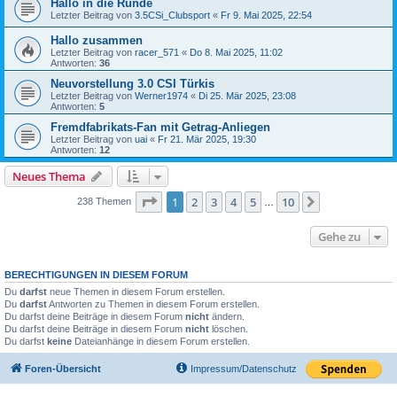
Hallo in die Runde
Letzter Beitrag von
3.5CSi_Clubsport
«
Fr 9. Mai 2025, 22:54
Hallo zusammen
Letzter Beitrag von
racer_571
«
Do 8. Mai 2025, 11:02
Antworten:
36
Neuvorstellung 3.0 CSI Türkis
Letzter Beitrag von
Werner1974
«
Di 25. Mär 2025, 23:08
Antworten:
5
Fremdfabrikats-Fan mit Getrag-Anliegen
Letzter Beitrag von
uai
«
Fr 21. Mär 2025, 19:30
Antworten:
12
Neues Thema
Seite
1
von
10
1
2
3
4
5
10
Nächste
238 Themen
…
Gehe zu
BERECHTIGUNGEN IN DIESEM FORUM
Du
darfst
neue Themen in diesem Forum erstellen.
Du
darfst
Antworten zu Themen in diesem Forum erstellen.
Du darfst deine Beiträge in diesem Forum
nicht
ändern.
Du darfst deine Beiträge in diesem Forum
nicht
löschen.
Du darfst
keine
Dateianhänge in diesem Forum erstellen.
Foren-Übersicht
Impressum/Datenschutz