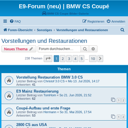
E9-Forum (neu) | BMW CS Coupé
BMW CS Coupe Bilder Galerie
FAQ
Registrieren
Anmelden
S
Foren-Übersicht
Sonstiges
Vorstellungen und Restaurationen
u
Vorstellungen und Restaurationen
c
Suche
Erweiterte Suche
Neues Thema
h
e
Seite
1
von
10
1
2
3
4
5
10
Nächste
238 Themen
…
Themen
Vorstellung Restauration BMW 3.0 CS
Letzter Beitrag von
Christof 3.0 CS
«
Mo 13. Jul 2026, 14:17
Antworten:
41
E9 Mainz Restaurierung
Letzter Beitrag von
TomHom
«
So 21. Jun 2026, 21:52
Antworten:
62
1
2
Coupé-Aufbau und erste Frage
Letzter Beitrag von
Hermann
«
So 31. Mai 2026, 17:54
Antworten:
53
1
2
2800 CS aus USA