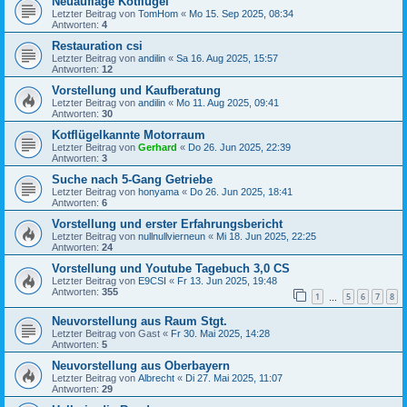
Neuauflage Kotflügel
Letzter Beitrag von
TomHom
«
Mo 15. Sep 2025, 08:34
Antworten:
4
Restauration csi
Letzter Beitrag von
andilin
«
Sa 16. Aug 2025, 15:57
Antworten:
12
Vorstellung und Kaufberatung
Letzter Beitrag von
andilin
«
Mo 11. Aug 2025, 09:41
Antworten:
30
Kotflügelkannte Motorraum
Letzter Beitrag von
Gerhard
«
Do 26. Jun 2025, 22:39
Antworten:
3
Suche nach 5-Gang Getriebe
Letzter Beitrag von
honyama
«
Do 26. Jun 2025, 18:41
Antworten:
6
Vorstellung und erster Erfahrungsbericht
Letzter Beitrag von
nullnullvierneun
«
Mi 18. Jun 2025, 22:25
Antworten:
24
Vorstellung und Youtube Tagebuch 3,0 CS
Letzter Beitrag von
E9CSI
«
Fr 13. Jun 2025, 19:48
Antworten:
355
1
5
6
7
8
…
Neuvorstellung aus Raum Stgt.
Letzter Beitrag von
Gast
«
Fr 30. Mai 2025, 14:28
Antworten:
5
Neuvorstellung aus Oberbayern
Letzter Beitrag von
Albrecht
«
Di 27. Mai 2025, 11:07
Antworten:
29