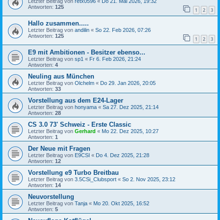
Letzter Beitrag von
retx0596
«
Do 21. Mai 2026, 19:32
Antworten:
125
1
2
3
Hallo zusammen.....
Letzter Beitrag von
andilin
«
So 22. Feb 2026, 07:26
Antworten:
125
1
2
3
E9 mit Ambitionen - Besitzer ebenso...
Letzter Beitrag von
sp1
«
Fr 6. Feb 2026, 21:24
Antworten:
4
Neuling aus München
Letzter Beitrag von
Olchelm
«
Do 29. Jan 2026, 20:05
Antworten:
33
Vorstellung aus dem E24-Lager
Letzter Beitrag von
honyama
«
Sa 27. Dez 2025, 21:14
Antworten:
28
CS 3.0 73' Schweiz - Erste Classic
Letzter Beitrag von
Gerhard
«
Mo 22. Dez 2025, 10:27
Antworten:
1
Der Neue mit Fragen
Letzter Beitrag von
E9CSI
«
Do 4. Dez 2025, 21:28
Antworten:
12
Vorstellung e9 Turbo Breitbau
Letzter Beitrag von
3.5CSi_Clubsport
«
So 2. Nov 2025, 23:12
Antworten:
14
Neuvorstellung
Letzter Beitrag von
Tanja
«
Mo 20. Okt 2025, 16:52
Antworten:
5