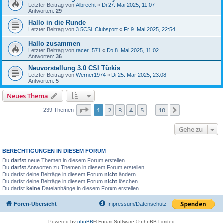
Letzter Beitrag von
Albrecht
«
Di 27. Mai 2025, 11:07
Antworten:
29
Hallo in die Runde
Letzter Beitrag von
3.5CSi_Clubsport
«
Fr 9. Mai 2025, 22:54
Hallo zusammen
Letzter Beitrag von
racer_571
«
Do 8. Mai 2025, 11:02
Antworten:
36
Neuvorstellung 3.0 CSI Türkis
Letzter Beitrag von
Werner1974
«
Di 25. Mär 2025, 23:08
Antworten:
5
Neues Thema
Seite
1
von
10
1
2
3
4
5
10
Nächste
239 Themen
…
Gehe zu
BERECHTIGUNGEN IN DIESEM FORUM
Du
darfst
neue Themen in diesem Forum erstellen.
Du
darfst
Antworten zu Themen in diesem Forum erstellen.
Du darfst deine Beiträge in diesem Forum
nicht
ändern.
Du darfst deine Beiträge in diesem Forum
nicht
löschen.
Du darfst
keine
Dateianhänge in diesem Forum erstellen.
Foren-Übersicht
Impressum/Datenschutz
Powered by
phpBB
® Forum Software © phpBB Limited