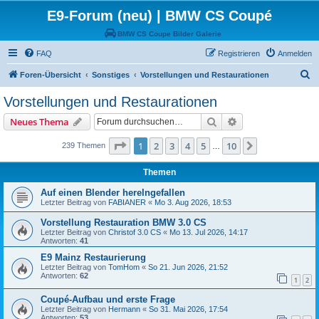
E9-Forum (neu) | BMW CS Coupé
BMW CS Coupe Bilder Galerie
FAQ
Registrieren
Anmelden
S
Foren-Übersicht
Sonstiges
Vorstellungen und Restaurationen
u
Vorstellungen und Restaurationen
c
Suche
Erweiterte Suche
Neues Thema
h
e
Seite
1
von
10
1
2
3
4
5
10
Nächste
239 Themen
…
Themen
Auf einen Blender herelngefallen
Letzter Beitrag von
FABIANER
«
Mo 3. Aug 2026, 18:53
Vorstellung Restauration BMW 3.0 CS
Letzter Beitrag von
Christof 3.0 CS
«
Mo 13. Jul 2026, 14:17
Antworten:
41
E9 Mainz Restaurierung
Letzter Beitrag von
TomHom
«
So 21. Jun 2026, 21:52
Antworten:
62
1
2
Coupé-Aufbau und erste Frage
Letzter Beitrag von
Hermann
«
So 31. Mai 2026, 17:54
Antworten:
53