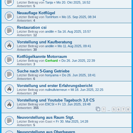
Letzter Beitrag von
Tanja
«
Mo 20. Okt 2025, 16:52
Antworten:
5
Neuauflage Kotflügel
Letzter Beitrag von
TomHom
«
Mo 15. Sep 2025, 08:34
Antworten:
4
Restauration csi
Letzter Beitrag von
andilin
«
Sa 16. Aug 2025, 15:57
Antworten:
12
Vorstellung und Kaufberatung
Letzter Beitrag von
andilin
«
Mo 11. Aug 2025, 09:41
Antworten:
30
Kotflügelkannte Motorraum
Letzter Beitrag von
Gerhard
«
Do 26. Jun 2025, 22:39
Antworten:
3
Suche nach 5-Gang Getriebe
Letzter Beitrag von
honyama
«
Do 26. Jun 2025, 18:41
Antworten:
6
Vorstellung und erster Erfahrungsbericht
Letzter Beitrag von
nullnullvierneun
«
Mi 18. Jun 2025, 22:25
Antworten:
24
Vorstellung und Youtube Tagebuch 3,0 CS
Letzter Beitrag von
E9CSI
«
Fr 13. Jun 2025, 19:48
Antworten:
355
1
5
6
7
8
…
Neuvorstellung aus Raum Stgt.
Letzter Beitrag von
Gast
«
Fr 30. Mai 2025, 14:28
Antworten:
5
Neuvorstellung aus Oberbayern