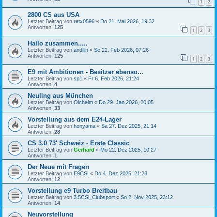
1
2
2800 CS aus USA
Letzter Beitrag von
retx0596
«
Do 21. Mai 2026, 19:32
Antworten:
125
1
2
3
Hallo zusammen.....
Letzter Beitrag von
andilin
«
So 22. Feb 2026, 07:26
Antworten:
125
1
2
3
E9 mit Ambitionen - Besitzer ebenso...
Letzter Beitrag von
sp1
«
Fr 6. Feb 2026, 21:24
Antworten:
4
Neuling aus München
Letzter Beitrag von
Olchelm
«
Do 29. Jan 2026, 20:05
Antworten:
33
Vorstellung aus dem E24-Lager
Letzter Beitrag von
honyama
«
Sa 27. Dez 2025, 21:14
Antworten:
28
CS 3.0 73' Schweiz - Erste Classic
Letzter Beitrag von
Gerhard
«
Mo 22. Dez 2025, 10:27
Antworten:
1
Der Neue mit Fragen
Letzter Beitrag von
E9CSI
«
Do 4. Dez 2025, 21:28
Antworten:
12
Vorstellung e9 Turbo Breitbau
Letzter Beitrag von
3.5CSi_Clubsport
«
So 2. Nov 2025, 23:12
Antworten:
14
Neuvorstellung