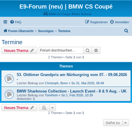
E9-Forum (neu) | BMW CS Coupé
BMW CS Coupe Bilder Galerie
FAQ
Registrieren
Anmelden
S
Foren-Übersicht
Sonstiges
Termine
u
Termine
c
Suche
Erweiterte Suche
Neues Thema
h
2 Themen • Seite
1
von
1
e
Themen
53. Oldtimer Grandprix am Nürburgring vom 07. - 09.08.2026
-
Letzter Beitrag von
Christoph, Bonn
«
So 31. Mai 2026, 08:48
BMW Sharknose Collection - Launch Event - 8 & 9 Aug. - UK
Letzter Beitrag von
TomHom
«
So 1. Feb 2026, 10:39
Antworten:
1
Neues Thema
2 Themen • Seite
1
von
1
Gehe zu