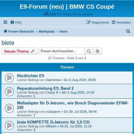
E9-Forum (neu) | BMW CS Coupé
BMW CS Coupe Bilder Galerie
FAQ
Registrieren
Anmelden
S
Foren-Übersicht
Marktplatz
biete
u
biete
c
Suche
Erweiterte Suche
Neues Thema
h
22 Themen • Seite
1
von
1
e
Themen
Rücklichter E9
Letzter Beitrag von
Utachrista
«
Do 6. Aug 2026, 08:55
Reparaturanleitung E9, Band 2
Letzter Beitrag von
Charly R
«
Mo 3. Aug 2026, 14:30
Antworten:
1
Meßadapter für D-Jetronic, wie Bosch Diagnosetester EFAW-
228
Letzter Beitrag von
co2sparer
«
Do 30. Jul 2026, 08:44
Antworten:
7
biete KOMPETTE D-Jetronic für 3,0 CSI
Letzter Beitrag von
Wilhelm
«
Mi 29. Jul 2026, 11:18
Antworten:
3