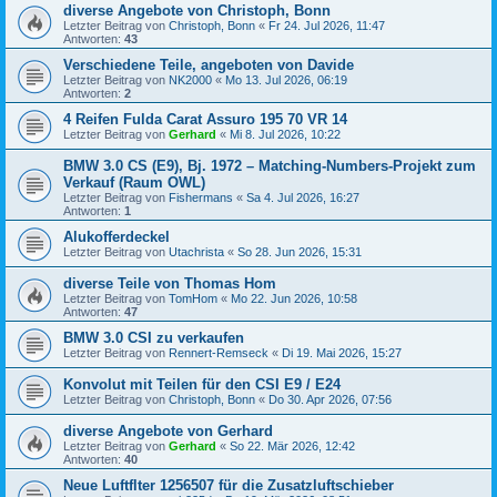
diverse Angebote von Christoph, Bonn
Letzter Beitrag von
Christoph, Bonn
«
Fr 24. Jul 2026, 11:47
Antworten:
43
Verschiedene Teile, angeboten von Davide
Letzter Beitrag von
NK2000
«
Mo 13. Jul 2026, 06:19
Antworten:
2
4 Reifen Fulda Carat Assuro 195 70 VR 14
Letzter Beitrag von
Gerhard
«
Mi 8. Jul 2026, 10:22
BMW 3.0 CS (E9), Bj. 1972 – Matching-Numbers-Projekt zum
Verkauf (Raum OWL)
Letzter Beitrag von
Fishermans
«
Sa 4. Jul 2026, 16:27
Antworten:
1
Alukofferdeckel
Letzter Beitrag von
Utachrista
«
So 28. Jun 2026, 15:31
diverse Teile von Thomas Hom
Letzter Beitrag von
TomHom
«
Mo 22. Jun 2026, 10:58
Antworten:
47
BMW 3.0 CSI zu verkaufen
Letzter Beitrag von
Rennert-Remseck
«
Di 19. Mai 2026, 15:27
Konvolut mit Teilen für den CSI E9 / E24
Letzter Beitrag von
Christoph, Bonn
«
Do 30. Apr 2026, 07:56
diverse Angebote von Gerhard
Letzter Beitrag von
Gerhard
«
So 22. Mär 2026, 12:42
Antworten:
40
Neue Luftflter 1256507 für die Zusatzluftschieber