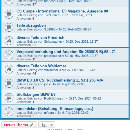
Letzter Beitrag von
mb225d
«
Do 19. Mär 2026, 08:51
Antworten:
17
CS Cuope - International E9 Magazine, Ausgabe 00
Letzter Beitrag von
TomHom
«
Fr 27. Feb 2026, 08:11
Antworten:
5
Teile abzugeben
Letzter Beitrag von
3,01990
«
Mi 25. Feb 2026, 09:27
diverse Teile von Friedrich
Letzter Beitrag von
Schumacher
«
Di 23. Dez 2025, 15:37
Antworten:
31
Vergaserüberholung und Angebot für 2800CS Bj.68 - 71
Letzter Beitrag von
peterneuner
«
So 16. Nov 2025, 19:27
Antworten:
11
diverse Teile von Waldemar
Letzter Beitrag von
Waldemar
«
Mo 27. Okt 2025, 16:42
Antworten:
44
BMW E9 3.0 CSI Rücklaufleitung 11 53 1 256 494
Letzter Beitrag von
joo
«
Do 28. Aug 2025, 23:06
Antworten:
3
Stoßstangen BMW E9
Letzter Beitrag von
Rudi-Schorsch
«
Di 17. Dez 2024, 06:22
Antworten:
1
Innendekor (Schaltung, Klimaanlage, etc..)
Letzter Beitrag von
mfeuro
«
So 4. Feb 2024, 22:42
Antworten:
3
Neues Thema