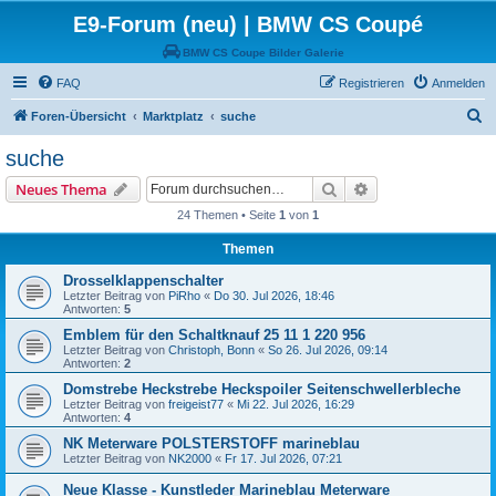
E9-Forum (neu) | BMW CS Coupé
BMW CS Coupe Bilder Galerie
FAQ
Registrieren
Anmelden
S
Foren-Übersicht
Marktplatz
suche
u
suche
c
Suche
Erweiterte Suche
Neues Thema
h
24 Themen • Seite
1
von
1
e
Themen
Drosselklappenschalter
Letzter Beitrag von
PiRho
«
Do 30. Jul 2026, 18:46
Antworten:
5
Emblem für den Schaltknauf 25 11 1 220 956
Letzter Beitrag von
Christoph, Bonn
«
So 26. Jul 2026, 09:14
Antworten:
2
Domstrebe Heckstrebe Heckspoiler Seitenschwellerbleche
Letzter Beitrag von
freigeist77
«
Mi 22. Jul 2026, 16:29
Antworten:
4
NK Meterware POLSTERSTOFF marineblau
Letzter Beitrag von
NK2000
«
Fr 17. Jul 2026, 07:21
Neue Klasse - Kunstleder Marineblau Meterware