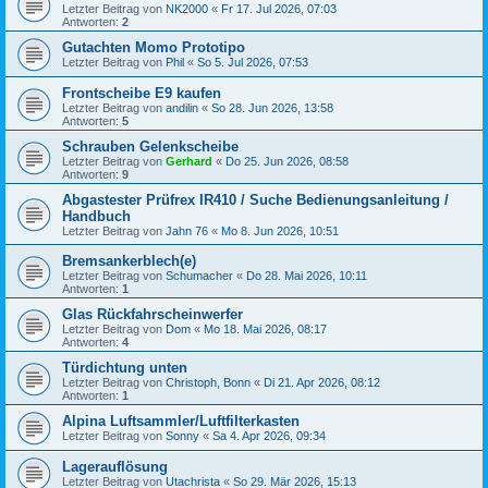
Letzter Beitrag von
NK2000
«
Fr 17. Jul 2026, 07:03
Antworten:
2
Gutachten Momo Prototipo
Letzter Beitrag von
Phil
«
So 5. Jul 2026, 07:53
Frontscheibe E9 kaufen
Letzter Beitrag von
andilin
«
So 28. Jun 2026, 13:58
Antworten:
5
Schrauben Gelenkscheibe
Letzter Beitrag von
Gerhard
«
Do 25. Jun 2026, 08:58
Antworten:
9
Abgastester Prüfrex IR410 / Suche Bedienungsanleitung /
Handbuch
Letzter Beitrag von
Jahn 76
«
Mo 8. Jun 2026, 10:51
Bremsankerblech(e)
Letzter Beitrag von
Schumacher
«
Do 28. Mai 2026, 10:11
Antworten:
1
Glas Rückfahrscheinwerfer
Letzter Beitrag von
Dom
«
Mo 18. Mai 2026, 08:17
Antworten:
4
Türdichtung unten
Letzter Beitrag von
Christoph, Bonn
«
Di 21. Apr 2026, 08:12
Antworten:
1
Alpina Luftsammler/Luftfilterkasten
Letzter Beitrag von
Sonny
«
Sa 4. Apr 2026, 09:34
Lagerauflösung
Letzter Beitrag von
Utachrista
«
So 29. Mär 2026, 15:13