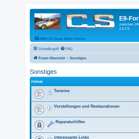
E9-Fo
zwischen 19
2.5 CS.
BMW CS Coupe Bilder Galerie
Schnellzugriff
FAQ
Foren-Übersicht
Sonstiges
Sonstiges
FORUM
Termine
Vorstellungen und Restaurationen
Reparaturhilfen
interessante Links