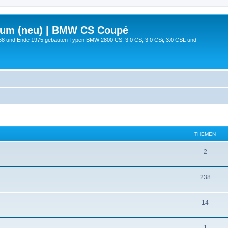
rum (neu) | BMW CS Coupé
68 und Ende 1975 gebauten Typen BMW 2800 CS, 3.0 CS, 3.0 CSi, 3.0 CSL und
THEMEN
2
238
14
1