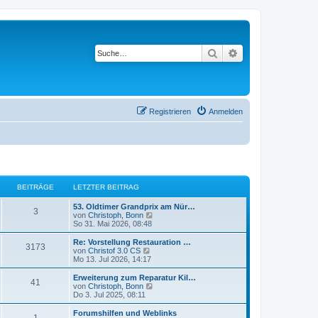
Suche
Erweiterte Suche
Registrieren
Anmelden
BEITRÄGE
LETZTER BEITRAG
53. Oldtimer Grandprix am Nür…
3
N
von
Christoph, Bonn
e
So 31. Mai 2026, 08:48
u
e
Re: Vorstellung Restauration …
3173
s
N
von
Christof 3.0 CS
t
e
Mo 13. Jul 2026, 14:17
e
u
r
e
Erweiterung zum Reparatur Kil…
41
B
s
N
von
Christoph, Bonn
e
t
e
Do 3. Jul 2025, 08:11
i
e
u
t
r
e
Forumshilfen und Weblinks
r
1
B