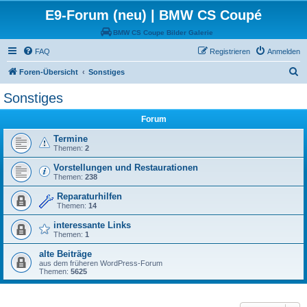
E9-Forum (neu) | BMW CS Coupé
BMW CS Coupe Bilder Galerie
FAQ
Registrieren
Anmelden
S
Foren-Übersicht
Sonstiges
u
Sonstiges
c
Forum
h
e
Termine
Themen:
2
Vorstellungen und Restaurationen
Themen:
238
Reparaturhilfen
Themen:
14
interessante Links
Themen:
1
alte Beiträge
aus dem früheren WordPress-Forum
Themen:
5625