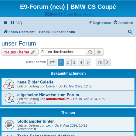
E9-Forum (neu) | BMW CS Coupé
BMW CS Coupe Bilder Galerie
FAQ
Registrieren
Anmelden
S
Foren-Übersicht
Forum
unser Forum
u
unser Forum
c
Suche
Erweiterte Suche
Neues Thema
h
e
Seite
1
von
76
1
2
3
4
5
76
Nächste
1889 Themen
…
Bekanntmachungen
neue Bilder Galerie
Letzter Beitrag von
Berno
«
So 15. Mai 2022, 12:00
allgemeine Hinweise zum Forum
Letzter Beitrag von
admine9forum
«
Do 10. Apr 2014, 13:51
Antworten:
1
Themen
Stoßdämpfer hinten
Letzter Beitrag von
x-c
«
Do 6. Aug 2026, 10:21
Antworten:
8