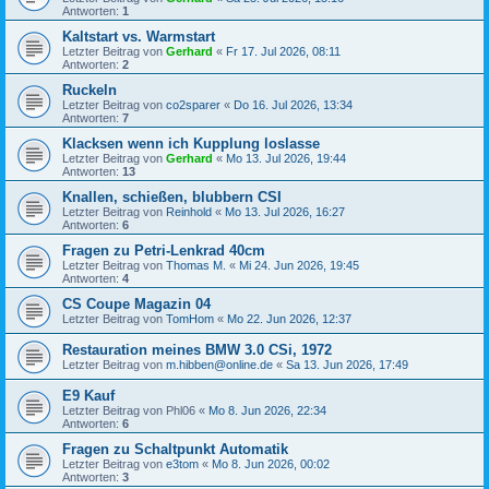
Antworten:
1
Kaltstart vs. Warmstart
Letzter Beitrag von
Gerhard
«
Fr 17. Jul 2026, 08:11
Antworten:
2
Ruckeln
Letzter Beitrag von
co2sparer
«
Do 16. Jul 2026, 13:34
Antworten:
7
Klacksen wenn ich Kupplung loslasse
Letzter Beitrag von
Gerhard
«
Mo 13. Jul 2026, 19:44
Antworten:
13
Knallen, schießen, blubbern CSI
Letzter Beitrag von
Reinhold
«
Mo 13. Jul 2026, 16:27
Antworten:
6
Fragen zu Petri-Lenkrad 40cm
Letzter Beitrag von
Thomas M.
«
Mi 24. Jun 2026, 19:45
Antworten:
4
CS Coupe Magazin 04
Letzter Beitrag von
TomHom
«
Mo 22. Jun 2026, 12:37
Restauration meines BMW 3.0 CSi, 1972
Letzter Beitrag von
m.hibben@online.de
«
Sa 13. Jun 2026, 17:49
E9 Kauf
Letzter Beitrag von
Phl06
«
Mo 8. Jun 2026, 22:34
Antworten:
6
Fragen zu Schaltpunkt Automatik
Letzter Beitrag von
e3tom
«
Mo 8. Jun 2026, 00:02
Antworten:
3