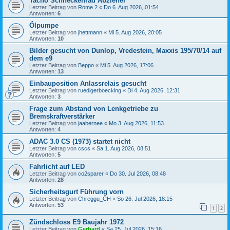
Tacho Schneckenrad Abzieher
Letzter Beitrag von
Rome 2
«
Do 6. Aug 2026, 01:54
Antworten:
6
Ölpumpe
Letzter Beitrag von
jhettmann
«
Mi 5. Aug 2026, 20:05
Antworten:
10
Bilder gesucht von Dunlop, Vredestein, Maxxis 195/70/14 auf
dem e9
Letzter Beitrag von
Beppo
«
Mi 5. Aug 2026, 17:06
Antworten:
13
Einbauposition Anlassrelais gesucht
Letzter Beitrag von
ruedigerboecking
«
Di 4. Aug 2026, 12:31
Antworten:
3
Frage zum Abstand von Lenkgetriebe zu
Bremskraftverstärker
Letzter Beitrag von
jaabernee
«
Mo 3. Aug 2026, 11:53
Antworten:
4
ADAC 3.0 CS (1973) startet nicht
Letzter Beitrag von
cscs
«
Sa 1. Aug 2026, 08:51
Antworten:
5
Fahrlicht auf LED
Letzter Beitrag von
co2sparer
«
Do 30. Jul 2026, 08:48
Antworten:
28
Sicherheitsgurt Führung vorn
Letzter Beitrag von
Chreggu_CH
«
So 26. Jul 2026, 18:15
Antworten:
53
1
2
Zündschloss E9 Baujahr 1972
Letzter Beitrag von
Gerhard
«
Sa 25. Jul 2026, 15:16