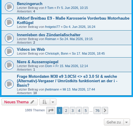
Benzingeruch
Letzter Beitrag von
f-Tom
«
Fr 5. Jun 2026, 10:15
Antworten:
4
Alfdorf Breitbau E9 - Maße Karosserie Vorderbau Motorhaube
Kotflügel
Letzter Beitrag von
freigeist77
«
Do 4. Jun 2026, 16:24
Innenleben des Zündanlaßschalter
Letzter Beitrag von
Reiman
«
So 24. Mai 2026, 19:15
Antworten:
2
Videos im Web
Letzter Beitrag von
Christoph, Bonn
«
So 17. Mai 2026, 18:45
Niere & Aussenspiegel
Letzter Beitrag von
Dom
«
Fr 15. Mai 2026, 12:14
Antworten:
1
Frage Motordaten M30 e9 3.0CSI <> e3 3.0 SI & welche
(Alternativ)-Vergaser / Umrüstkits funktioniert an der i -
Basis?
Letzter Beitrag von
jhettmann
«
Mi 13. Mai 2026, 17:44
Antworten:
10
Neues Thema
Seite
1
von
76
1
2
3
4
5
76
Nächste
1889 Themen
…
Gehe zu