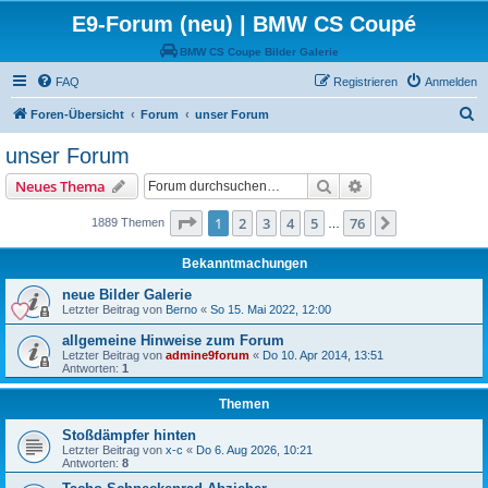
E9-Forum (neu) | BMW CS Coupé
BMW CS Coupe Bilder Galerie
FAQ
Registrieren
Anmelden
S
Foren-Übersicht
Forum
unser Forum
u
unser Forum
c
Suche
Erweiterte Suche
Neues Thema
h
e
Seite
1
von
76
1
2
3
4
5
76
Nächste
1889 Themen
…
Bekanntmachungen
neue Bilder Galerie
Letzter Beitrag von
Berno
«
So 15. Mai 2022, 12:00
allgemeine Hinweise zum Forum
Letzter Beitrag von
admine9forum
«
Do 10. Apr 2014, 13:51
Antworten:
1
Themen
Stoßdämpfer hinten
Letzter Beitrag von
x-c
«
Do 6. Aug 2026, 10:21
Antworten:
8