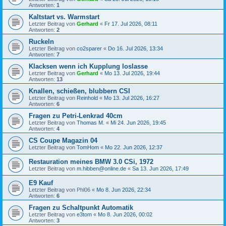
Antworten:
1
Kaltstart vs. Warmstart
Letzter Beitrag von
Gerhard
«
Fr 17. Jul 2026, 08:11
Antworten:
2
Ruckeln
Letzter Beitrag von
co2sparer
«
Do 16. Jul 2026, 13:34
Antworten:
7
Klacksen wenn ich Kupplung loslasse
Letzter Beitrag von
Gerhard
«
Mo 13. Jul 2026, 19:44
Antworten:
13
Knallen, schießen, blubbern CSI
Letzter Beitrag von
Reinhold
«
Mo 13. Jul 2026, 16:27
Antworten:
6
Fragen zu Petri-Lenkrad 40cm
Letzter Beitrag von
Thomas M.
«
Mi 24. Jun 2026, 19:45
Antworten:
4
CS Coupe Magazin 04
Letzter Beitrag von
TomHom
«
Mo 22. Jun 2026, 12:37
Restauration meines BMW 3.0 CSi, 1972
Letzter Beitrag von
m.hibben@online.de
«
Sa 13. Jun 2026, 17:49
E9 Kauf
Letzter Beitrag von
Phl06
«
Mo 8. Jun 2026, 22:34
Antworten:
6
Fragen zu Schaltpunkt Automatik
Letzter Beitrag von
e3tom
«
Mo 8. Jun 2026, 00:02
Antworten:
3