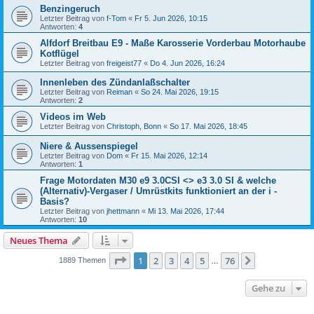
Benzingeruch
Letzter Beitrag von
f-Tom
«
Fr 5. Jun 2026, 10:15
Antworten:
4
Alfdorf Breitbau E9 - Maße Karosserie Vorderbau Motorhaube
Kotflügel
Letzter Beitrag von
freigeist77
«
Do 4. Jun 2026, 16:24
Innenleben des Zündanlaßschalter
Letzter Beitrag von
Reiman
«
So 24. Mai 2026, 19:15
Antworten:
2
Videos im Web
Letzter Beitrag von
Christoph, Bonn
«
So 17. Mai 2026, 18:45
Niere & Aussenspiegel
Letzter Beitrag von
Dom
«
Fr 15. Mai 2026, 12:14
Antworten:
1
Frage Motordaten M30 e9 3.0CSI <> e3 3.0 SI & welche
(Alternativ)-Vergaser / Umrüstkits funktioniert an der i -
Basis?
Letzter Beitrag von
jhettmann
«
Mi 13. Mai 2026, 17:44
Antworten:
10
Neues Thema
Seite
1
von
76
1
2
3
4
5
76
Nächste
1889 Themen
…
Gehe zu