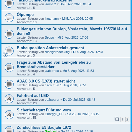
Tacho Schneckenrad Abzieher
Letzter Beitrag von
Rome 2
«
Do 6. Aug 2026, 01:54
Antworten:
6
Ölpumpe
Letzter Beitrag von
jhettmann
«
Mi 5. Aug 2026, 20:05
Antworten:
10
Bilder gesucht von Dunlop, Vredestein, Maxxis 195/70/14 auf
dem e9
Letzter Beitrag von
Beppo
«
Mi 5. Aug 2026, 17:06
Antworten:
13
Einbauposition Anlassrelais gesucht
Letzter Beitrag von
ruedigerboecking
«
Di 4. Aug 2026, 12:31
Antworten:
3
Frage zum Abstand von Lenkgetriebe zu
Bremskraftverstärker
Letzter Beitrag von
jaabernee
«
Mo 3. Aug 2026, 11:53
Antworten:
4
ADAC 3.0 CS (1973) startet nicht
Letzter Beitrag von
cscs
«
Sa 1. Aug 2026, 08:51
Antworten:
5
Fahrlicht auf LED
Letzter Beitrag von
co2sparer
«
Do 30. Jul 2026, 08:48
Antworten:
28
Sicherheitsgurt Führung vorn
Letzter Beitrag von
Chreggu_CH
«
So 26. Jul 2026, 18:15
Antworten:
53
1
2
Zündschloss E9 Baujahr 1972
Letzter Beitrag von
Gerhard
«
Sa 25. Jul 2026, 15:16