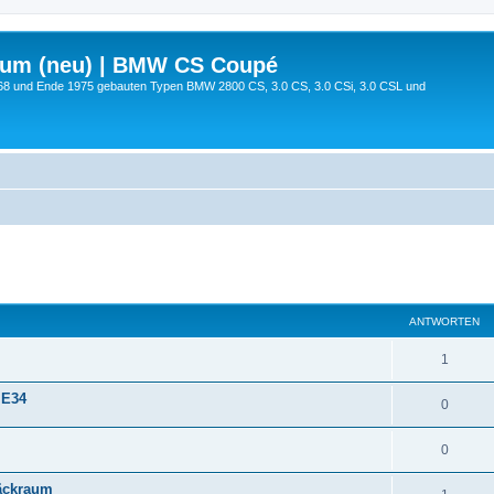
rum (neu) | BMW CS Coupé
68 und Ende 1975 gebauten Typen BMW 2800 CS, 3.0 CS, 3.0 CSi, 3.0 CSL und
te Suche
ANTWORTEN
1
 E34
0
0
päckraum