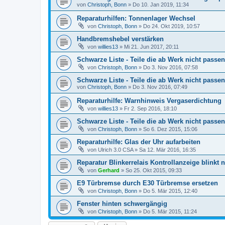
von
Christoph, Bonn
»
Do 10. Jan 2019, 11:34
Reparaturhilfen: Tonnenlager Wechsel
von
Christoph, Bonn
»
Do 24. Okt 2019, 10:57
Handbremshebel verstärken
von
willies13
»
Mi 21. Jun 2017, 20:11
Schwarze Liste - Teile die ab Werk nicht passe
von
Christoph, Bonn
»
Do 3. Nov 2016, 07:58
Schwarze Liste - Teile die ab Werk nicht passe
von
Christoph, Bonn
»
Do 3. Nov 2016, 07:49
Reparaturhilfe: Warnhinweis Vergaserdichtung
von
willies13
»
Fr 2. Sep 2016, 18:10
Schwarze Liste - Teile die ab Werk nicht passen
von
Christoph, Bonn
»
So 6. Dez 2015, 15:06
Reparaturhilfe: Glas der Uhr aufarbeiten
von
Ulrich 3.0 CSA
»
Sa 12. Mär 2016, 16:35
Reparatur Blinkerrelais Kontrollanzeige blinkt 
von
Gerhard
»
So 25. Okt 2015, 09:33
E9 Türbremse durch E30 Türbremse ersetzen
von
Christoph, Bonn
»
Do 5. Mär 2015, 12:40
Fenster hinten schwergängig
von
Christoph, Bonn
»
Do 5. Mär 2015, 11:24