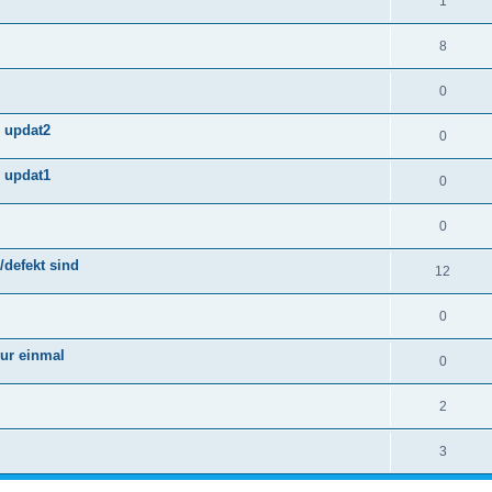
1
8
0
n updat2
0
n updat1
0
0
/defekt sind
12
0
nur einmal
0
2
3