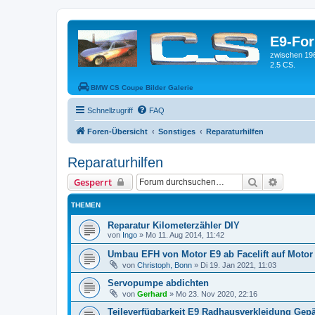
E9-Fo
zwischen 19
2.5 CS.
BMW CS Coupe Bilder Galerie
Schnellzugriff
FAQ
Foren-Übersicht
Sonstiges
Reparaturhilfen
Reparaturhilfen
Suche
Erweiter
Gesperrt
THEMEN
Reparatur Kilometerzähler DIY
von
Ingo
»
Mo 11. Aug 2014, 11:42
Umbau EFH von Motor E9 ab Facelift auf Motor
von
Christoph, Bonn
»
Di 19. Jan 2021, 11:03
Servopumpe abdichten
von
Gerhard
»
Mo 23. Nov 2020, 22:16
Teileverfügbarkeit E9 Radhausverkleidung Ge