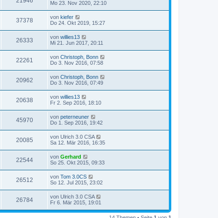
21946
Mo 23. Nov 2020, 22:10
von
kiefer
37378
Do 24. Okt 2019, 15:27
von
willies13
26333
Mi 21. Jun 2017, 20:11
von
Christoph, Bonn
22261
Do 3. Nov 2016, 07:58
von
Christoph, Bonn
20962
Do 3. Nov 2016, 07:49
von
willies13
20638
Fr 2. Sep 2016, 18:10
von
peterneuner
45970
Do 1. Sep 2016, 19:42
von
Ulrich 3.0 CSA
20085
Sa 12. Mär 2016, 16:35
von
Gerhard
22544
So 25. Okt 2015, 09:33
von
Tom 3.0CS
26512
So 12. Jul 2015, 23:02
von
Ulrich 3.0 CSA
26784
Fr 6. Mär 2015, 19:01
14 Themen • Seite
1
von
1