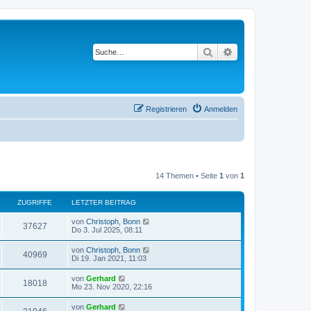
Suche
Erweiterte Suche
Registrieren
Anmelden
14 Themen • Seite
1
von
1
ZUGRIFFE
LETZTER BEITRAG
von
Christoph, Bonn
37627
Do 3. Jul 2025, 08:11
von
Christoph, Bonn
40969
Di 19. Jan 2021, 11:03
von
Gerhard
18018
Mo 23. Nov 2020, 22:16
von
Gerhard