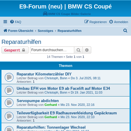
E9-Forum (neu) | BMW CS Coupé
BMW CS Coupe Bilder Galerie
FAQ
Registrieren
Anmelden
S
Foren-Übersicht
Sonstiges
Reparaturhilfen
u
Reparaturhilfen
c
Suche
Erweiterte Suche
Gesperrt
h
14 Themen • Seite
1
von
1
e
Themen
Reparatur Kilometerzähler DIY
Letzter Beitrag von
Christoph, Bonn
«
Do 3. Jul 2025, 08:11
Antworten:
1
Umbau EFH von Motor E9 ab Facelift auf Motor E34
Letzter Beitrag von
Christoph, Bonn
«
Di 19. Jan 2021, 11:03
Servopumpe abdichten
Letzter Beitrag von
Gerhard
«
Mo 23. Nov 2020, 22:16
Teileverfügbarkeit E9 Radhausverkleidung Gepäckraum
Letzter Beitrag von
Gerhard
«
Mo 23. Nov 2020, 22:10
Antworten:
1
Reparaturhilfen: Tonnenlager Wechsel