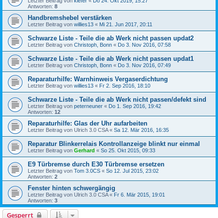
Letzter Beitrag von
kiefer
«
Do 24. Okt 2019, 15:27
Antworten:
8
Handbremshebel verstärken
Letzter Beitrag von
willies13
«
Mi 21. Jun 2017, 20:11
Schwarze Liste - Teile die ab Werk nicht passen updat2
Letzter Beitrag von
Christoph, Bonn
«
Do 3. Nov 2016, 07:58
Schwarze Liste - Teile die ab Werk nicht passen updat1
Letzter Beitrag von
Christoph, Bonn
«
Do 3. Nov 2016, 07:49
Reparaturhilfe: Warnhinweis Vergaserdichtung
Letzter Beitrag von
willies13
«
Fr 2. Sep 2016, 18:10
Schwarze Liste - Teile die ab Werk nicht passen/defekt sind
Letzter Beitrag von
peterneuner
«
Do 1. Sep 2016, 19:42
Antworten:
12
Reparaturhilfe: Glas der Uhr aufarbeiten
Letzter Beitrag von
Ulrich 3.0 CSA
«
Sa 12. Mär 2016, 16:35
Reparatur Blinkerrelais Kontrollanzeige blinkt nur einmal
Letzter Beitrag von
Gerhard
«
So 25. Okt 2015, 09:33
E9 Türbremse durch E30 Türbremse ersetzen
Letzter Beitrag von
Tom 3.0CS
«
So 12. Jul 2015, 23:02
Antworten:
2
Fenster hinten schwergängig
Letzter Beitrag von
Ulrich 3.0 CSA
«
Fr 6. Mär 2015, 19:01
Antworten:
3
Gesperrt