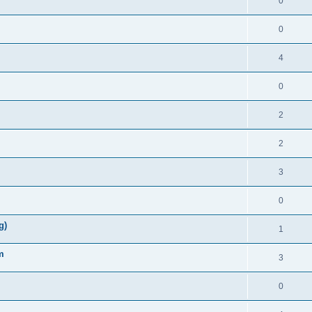
0
0
4
0
2
2
3
0
g)
1
m
3
0