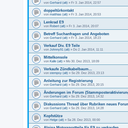
von
Gerhard (alt)
»
Fr 3. Jan 2014, 22:57
doppeltürkontakt
von
matthias (alt)
»
Fr 3. Jan 2014, 20:53
Lenkrad E9
von
Robert (alt)
»
Fr 3. Jan 2014, 20:07
Betreff Suchanfragen und Angeboten
von
Gerhard (alt)
»
Fr 3. Jan 2014, 18:23
Verkauf Div. E9 Teile
von
Johnny91 (alt)
»
Do 2. Jan 2014, 11:11
Mittelkonsole
von
Kalle (alt)
»
Mo 30. Dez 2013, 18:09
Verkaufe Zündkabelbaum...
von
stempsy (alt)
»
So 29. Dez 2013, 23:13
Anleitung zur Registrierung
von
Gerhard (alt)
»
So 29. Dez 2013, 20:15
Änderungen im Forum (Stammposteraktivierun
von
Gerhard (alt)
»
So 29. Dez 2013, 14:32
Diskussions Thread über Rubriken neues Foru
von
Gerhard (alt)
»
So 29. Dez 2013, 14:28
Kopfstütze
von
Helge (alt)
»
Sa 28. Dez 2013, 00:00
Alpina Motorsportteile für E9 zu verkaufen