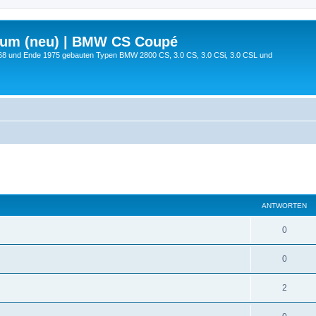
rum (neu) | BMW CS Coupé
68 und Ende 1975 gebauten Typen BMW 2800 CS, 3.0 CS, 3.0 CSi, 3.0 CSL und
te Suche
ANTWORTEN
0
0
2