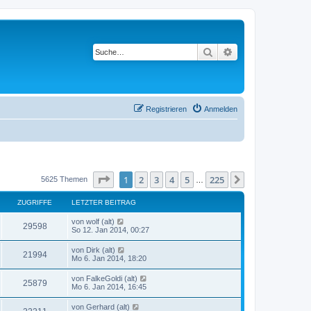
Suche
Erweiterte Suche
Registrieren
Anmelden
Seite
1
von
225
1
2
3
4
5
225
Nächste
5625 Themen
…
ZUGRIFFE
LETZTER BEITRAG
von
wolf (alt)
29598
So 12. Jan 2014, 00:27
von
Dirk (alt)
21994
Mo 6. Jan 2014, 18:20
von
FalkeGoldi (alt)
25879
Mo 6. Jan 2014, 16:45
von
Gerhard (alt)