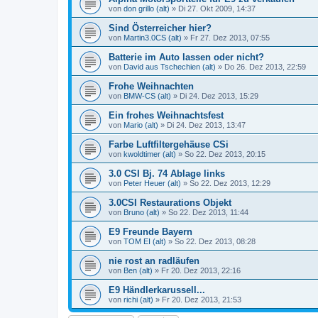
von
don grillo (alt)
»
Di 27. Okt 2009, 14:37
Sind Österreicher hier?
von
Martin3.0CS (alt)
»
Fr 27. Dez 2013, 07:55
Batterie im Auto lassen oder nicht?
von
David aus Tschechien (alt)
»
Do 26. Dez 2013, 22:59
Frohe Weihnachten
von
BMW-CS (alt)
»
Di 24. Dez 2013, 15:29
Ein frohes Weihnachtsfest
von
Mario (alt)
»
Di 24. Dez 2013, 13:47
Farbe Luftfiltergehäuse CSi
von
kwoldtimer (alt)
»
So 22. Dez 2013, 20:15
3.0 CSI Bj. 74 Ablage links
von
Peter Heuer (alt)
»
So 22. Dez 2013, 12:29
3.0CSI Restaurations Objekt
von
Bruno (alt)
»
So 22. Dez 2013, 11:44
E9 Freunde Bayern
von
TOM EI (alt)
»
So 22. Dez 2013, 08:28
nie rost an radläufen
von
Ben (alt)
»
Fr 20. Dez 2013, 22:16
E9 Händlerkarussell...
von
richi (alt)
»
Fr 20. Dez 2013, 21:53