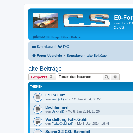
E9-Fo
zwischen 19
2.5 CS.
BMW CS Coupe Bilder Galerie
Schnellzugriff
FAQ
Foren-Übersicht
Sonstiges
alte Beiträge
alte Beiträge
Suche
Erweiter
Gesperrt
THEMEN
E9 im Film
von
wolf (alt)
»
So 12. Jan 2014, 00:27
Dachhimmel
von
Dirk (alt)
»
Mo 6. Jan 2014, 18:20
Vorstellung FalkeGoldi
von
FalkeGoldi (alt)
»
Mo 6. Jan 2014, 16:45
Suche 3,2 CSL Batmobil