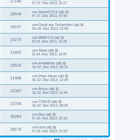
27146
Fr 27. Dez 2013, 11:17
von
Martin3.0CS (alt)
29549
Fr 27. Dez 2013, 07:55
von
David aus Tschechien (alt)
29157
Do 26. Dez 2013, 22:59
von
BMW-CS (alt)
23275
Di 24. Dez 2013, 15:29
von
Mario (alt)
21655
Di 24. Dez 2013, 13:47
von
kwoldtimer (alt)
33516
So 22. Dez 2013, 20:15
von
Peter Heuer (alt)
21488
So 22. Dez 2013, 12:29
von
Bruno (alt)
22367
So 22. Dez 2013, 11:44
von
TOM EI (alt)
21706
So 22. Dez 2013, 08:28
von
Ben (alt)
36284
Fr 20. Dez 2013, 22:16
von
richi (alt)
28174
Fr 20. Dez 2013, 21:53