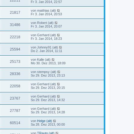
22211
Fr 3. Jan 2014, 22:57
von
matthias (alt)
21817
Fr 3. Jan 2014, 20:53
von
Robert (alt)
31486
Fr 3. Jan 2014, 20:07
von
Gerhard (alt)
22218
Fr 3. Jan 2014, 18:23
von
Johnny91 (alt)
25594
Do 2. Jan 2014, 11:11
von
Kalle (alt)
25173
Mo 30. Dez 2013, 18:09
von
stempsy (alt)
28336
So 29. Dez 2013, 23:13
von
Gerhard (alt)
22058
So 29. Dez 2013, 20:15
von
Gerhard (alt)
23767
So 29. Dez 2013, 14:32
von
Gerhard (alt)
27787
So 29. Dez 2013, 14:28
von
Helge (alt)
60514
Sa 28. Dez 2013, 00:00
von
TRauto (alt)