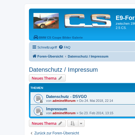
E9-Fo
zwischen 19
2.5 CS.
BMW CS Coupe Bilder Galerie
Schnellzugriff
FAQ
Foren-Übersicht
Datenschutz / Impressum
Datenschutz / Impressum
Neues Thema
THEMEN
Datenschutz - DSVGO
von
admine9forum
»
Do 24. Mai 2018, 22:14
Impressum
von
admine9forum
»
So 23. Feb 2014, 13:15
Neues Thema
Zurück zur Foren-Übersicht