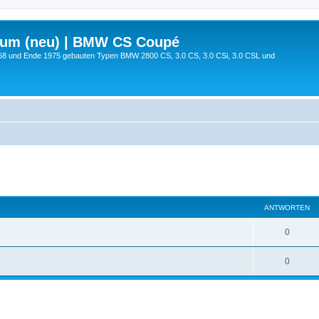
rum (neu) | BMW CS Coupé
68 und Ende 1975 gebauten Typen BMW 2800 CS, 3.0 CS, 3.0 CSi, 3.0 CSL und
ANTWORTEN
0
0