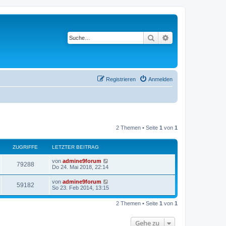
Suche
Erweiterte Suche
Registrieren
Anmelden
2 Themen • Seite
1
von
1
ZUGRIFFE
LETZTER BEITRAG
von
admine9forum
79288
Do 24. Mai 2018, 22:14
von
admine9forum
59182
So 23. Feb 2014, 13:15
2 Themen • Seite
1
von
1
Gehe zu