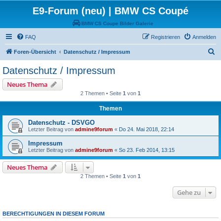
E9-Forum (neu) | BMW CS Coupé
BMW CS Coupe Bilder Galerie
FAQ
Registrieren
Anmelden
S
Foren-Übersicht
Datenschutz / Impressum
u
Datenschutz / Impressum
c
Neues Thema
h
2 Themen • Seite
1
von
1
e
Themen
Datenschutz - DSVGO
Letzter Beitrag von
admine9forum
«
Do 24. Mai 2018, 22:14
Impressum
Letzter Beitrag von
admine9forum
«
So 23. Feb 2014, 13:15
Neues Thema
2 Themen • Seite
1
von
1
Gehe zu
BERECHTIGUNGEN IN DIESEM FORUM