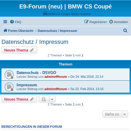
E9-Forum (neu) | BMW CS Coupé
BMW CS Coupe Bilder Galerie
FAQ
Registrieren
Anmelden
S
Foren-Übersicht
Datenschutz / Impressum
u
Datenschutz / Impressum
c
Neues Thema
h
2 Themen • Seite
1
von
1
e
Themen
Datenschutz - DSVGO
Letzter Beitrag von
admine9forum
«
Do 24. Mai 2018, 22:14
Impressum
Letzter Beitrag von
admine9forum
«
So 23. Feb 2014, 13:15
Neues Thema
2 Themen • Seite
1
von
1
Gehe zu
BERECHTIGUNGEN IN DIESEM FORUM