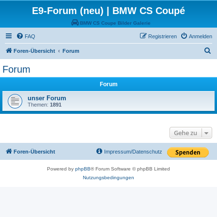
E9-Forum (neu) | BMW CS Coupé
BMW CS Coupe Bilder Galerie
FAQ
Registrieren
Anmelden
S
Foren-Übersicht
Forum
u
Forum
c
Forum
h
e
unser Forum
Themen:
1891
Gehe zu
Foren-Übersicht
Impressum/Datenschutz
Powered by
phpBB
® Forum Software © phpBB Limited
Nutzungsbedingungen