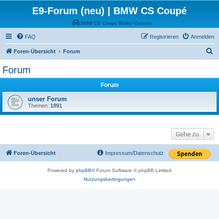
E9-Forum (neu) | BMW CS Coupé
BMW CS Coupe Bilder Galerie
FAQ
Registrieren
Anmelden
S
Foren-Übersicht
Forum
u
Forum
c
Forum
h
e
unser Forum
Themen:
1891
Gehe zu
Foren-Übersicht
Impressum/Datenschutz
Powered by
phpBB
® Forum Software © phpBB Limited
Nutzungsbedingungen