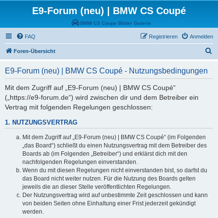
E9-Forum (neu) | BMW CS Coupé
BMW CS Coupe Bilder Galerie
FAQ
Registrieren
Anmelden
S
Foren-Übersicht
u
E9-Forum (neu) | BMW CS Coupé - Nutzungsbedingungen
c
h
Mit dem Zugriff auf „E9-Forum (neu) | BMW CS Coupé“
(„https://e9-forum.de“) wird zwischen dir und dem Betreiber ein
e
Vertrag mit folgenden Regelungen geschlossen:
1. NUTZUNGSVERTRAG
Mit dem Zugriff auf „E9-Forum (neu) | BMW CS Coupé“ (im Folgenden
„das Board“) schließt du einen Nutzungsvertrag mit dem Betreiber des
Boards ab (im Folgenden „Betreiber“) und erklärst dich mit den
nachfolgenden Regelungen einverstanden.
Wenn du mit diesen Regelungen nicht einverstanden bist, so darfst du
das Board nicht weiter nutzen. Für die Nutzung des Boards gelten
jeweils die an dieser Stelle veröffentlichten Regelungen.
Der Nutzungsvertrag wird auf unbestimmte Zeit geschlossen und kann
von beiden Seiten ohne Einhaltung einer Frist jederzeit gekündigt
werden.