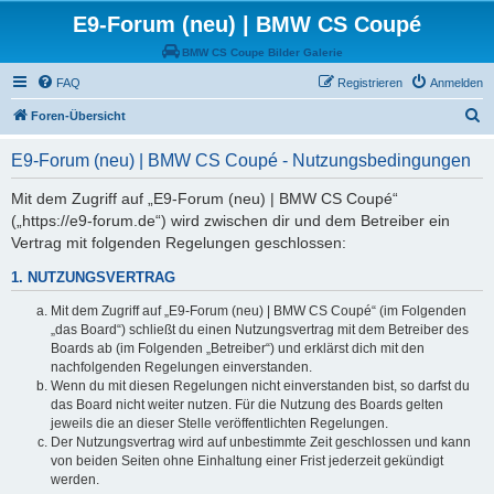
E9-Forum (neu) | BMW CS Coupé
BMW CS Coupe Bilder Galerie
FAQ
Registrieren
Anmelden
S
Foren-Übersicht
u
E9-Forum (neu) | BMW CS Coupé - Nutzungsbedingungen
c
h
Mit dem Zugriff auf „E9-Forum (neu) | BMW CS Coupé“
(„https://e9-forum.de“) wird zwischen dir und dem Betreiber ein
e
Vertrag mit folgenden Regelungen geschlossen:
1. NUTZUNGSVERTRAG
Mit dem Zugriff auf „E9-Forum (neu) | BMW CS Coupé“ (im Folgenden
„das Board“) schließt du einen Nutzungsvertrag mit dem Betreiber des
Boards ab (im Folgenden „Betreiber“) und erklärst dich mit den
nachfolgenden Regelungen einverstanden.
Wenn du mit diesen Regelungen nicht einverstanden bist, so darfst du
das Board nicht weiter nutzen. Für die Nutzung des Boards gelten
jeweils die an dieser Stelle veröffentlichten Regelungen.
Der Nutzungsvertrag wird auf unbestimmte Zeit geschlossen und kann
von beiden Seiten ohne Einhaltung einer Frist jederzeit gekündigt
werden.