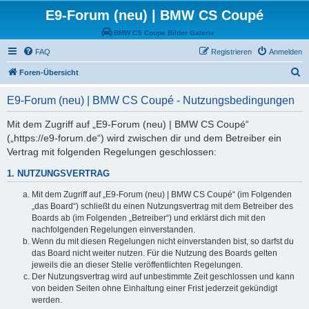
E9-Forum (neu) | BMW CS Coupé
BMW CS Coupe Bilder Galerie
FAQ
Registrieren
Anmelden
S
Foren-Übersicht
u
E9-Forum (neu) | BMW CS Coupé - Nutzungsbedingungen
c
h
Mit dem Zugriff auf „E9-Forum (neu) | BMW CS Coupé“
(„https://e9-forum.de“) wird zwischen dir und dem Betreiber ein
e
Vertrag mit folgenden Regelungen geschlossen:
1. NUTZUNGSVERTRAG
Mit dem Zugriff auf „E9-Forum (neu) | BMW CS Coupé“ (im Folgenden
„das Board“) schließt du einen Nutzungsvertrag mit dem Betreiber des
Boards ab (im Folgenden „Betreiber“) und erklärst dich mit den
nachfolgenden Regelungen einverstanden.
Wenn du mit diesen Regelungen nicht einverstanden bist, so darfst du
das Board nicht weiter nutzen. Für die Nutzung des Boards gelten
jeweils die an dieser Stelle veröffentlichten Regelungen.
Der Nutzungsvertrag wird auf unbestimmte Zeit geschlossen und kann
von beiden Seiten ohne Einhaltung einer Frist jederzeit gekündigt
werden.