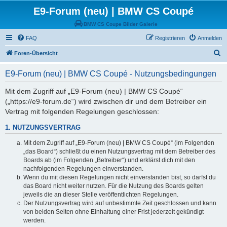
E9-Forum (neu) | BMW CS Coupé
BMW CS Coupe Bilder Galerie
FAQ
Registrieren
Anmelden
S
Foren-Übersicht
u
E9-Forum (neu) | BMW CS Coupé - Nutzungsbedingungen
c
h
Mit dem Zugriff auf „E9-Forum (neu) | BMW CS Coupé“
(„https://e9-forum.de“) wird zwischen dir und dem Betreiber ein
e
Vertrag mit folgenden Regelungen geschlossen:
1. NUTZUNGSVERTRAG
Mit dem Zugriff auf „E9-Forum (neu) | BMW CS Coupé“ (im Folgenden
„das Board“) schließt du einen Nutzungsvertrag mit dem Betreiber des
Boards ab (im Folgenden „Betreiber“) und erklärst dich mit den
nachfolgenden Regelungen einverstanden.
Wenn du mit diesen Regelungen nicht einverstanden bist, so darfst du
das Board nicht weiter nutzen. Für die Nutzung des Boards gelten
jeweils die an dieser Stelle veröffentlichten Regelungen.
Der Nutzungsvertrag wird auf unbestimmte Zeit geschlossen und kann
von beiden Seiten ohne Einhaltung einer Frist jederzeit gekündigt
werden.