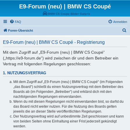
E9-Forum (neu) | BMW CS Coupé
BMW CS Coupe Bilder Galerie
FAQ
Anmelden
S
Foren-Übersicht
u
E9-Forum (neu) | BMW CS Coupé - Registrierung
c
h
Mit dem Zugriff auf „E9-Forum (neu) | BMW CS Coupé“
(„https://e9-forum.de“) wird zwischen dir und dem Betreiber ein
e
Vertrag mit folgenden Regelungen geschlossen:
1. NUTZUNGSVERTRAG
Mit dem Zugriff auf „E9-Forum (neu) | BMW CS Coupé“ (im Folgenden
„das Board“) schließt du einen Nutzungsvertrag mit dem Betreiber des
Boards ab (im Folgenden „Betreiber“) und erklärst dich mit den
nachfolgenden Regelungen einverstanden.
Wenn du mit diesen Regelungen nicht einverstanden bist, so darfst du
das Board nicht weiter nutzen. Für die Nutzung des Boards gelten
jeweils die an dieser Stelle veröffentlichten Regelungen.
Der Nutzungsvertrag wird auf unbestimmte Zeit geschlossen und kann
von beiden Seiten ohne Einhaltung einer Frist jederzeit gekündigt
werden.