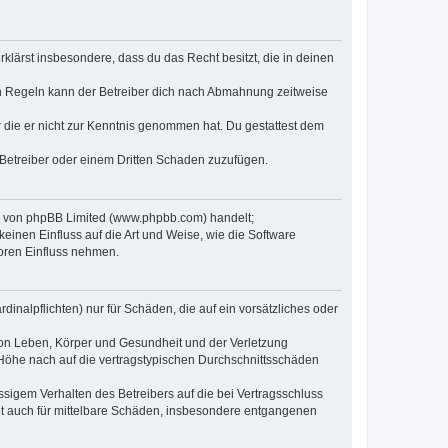
erklärst insbesondere, dass du das Recht besitzt, die in deinen
n Regeln kann der Betreiber dich nach Abmahnung zeitweise
er die er nicht zur Kenntnis genommen hat. Du gestattest dem
 Betreiber oder einem Dritten Schaden zuzufügen.
re von phpBB Limited (www.phpbb.com) handelt;
inen Einfluss auf die Art und Weise, wie die Software
oren Einfluss nehmen.
inalpflichten) nur für Schäden, die auf ein vorsätzliches oder
von Leben, Körper und Gesundheit und der Verletzung
r Höhe nach auf die vertragstypischen Durchschnittsschäden
sigem Verhalten des Betreibers auf die bei Vertragsschluss
lt auch für mittelbare Schäden, insbesondere entgangenen