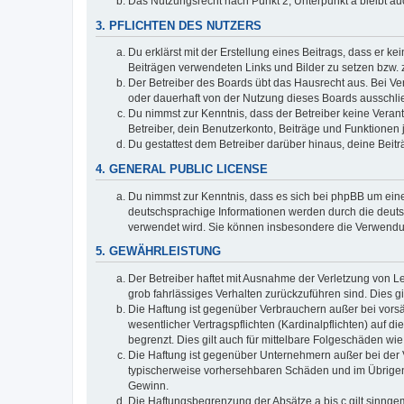
Das Nutzungsrecht nach Punkt 2, Unterpunkt a bleibt 
3. PFLICHTEN DES NUTZERS
Du erklärst mit der Erstellung eines Beitrags, dass er ke
Beiträgen verwendeten Links und Bilder zu setzen bzw.
Der Betreiber des Boards übt das Hausrecht aus. Bei V
oder dauerhaft von der Nutzung dieses Boards ausschlie
Du nimmst zur Kenntnis, dass der Betreiber keine Verantw
Betreiber, dein Benutzerkonto, Beiträge und Funktionen 
Du gestattest dem Betreiber darüber hinaus, deine Beit
4. GENERAL PUBLIC LICENSE
Du nimmst zur Kenntnis, dass es sich bei phpBB um eine
deutschsprachige Informationen werden durch die deuts
verwendet wird. Sie können insbesondere die Verwendun
5. GEWÄHRLEISTUNG
Der Betreiber haftet mit Ausnahme der Verletzung von Le
grob fahrlässiges Verhalten zurückzuführen sind. Dies 
Die Haftung ist gegenüber Verbrauchern außer bei vors
wesentlicher Vertragspflichten (Kardinalpflichten) auf
begrenzt. Dies gilt auch für mittelbare Folgeschäden 
Die Haftung ist gegenüber Unternehmern außer bei der V
typischerweise vorhersehbaren Schäden und im Übrigen 
Gewinn.
Die Haftungsbegrenzung der Absätze a bis c gilt sinnge