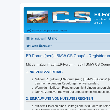
E9-Fo
zwischen 19
2.5 CS.
BMW CS Coupe Bilder Galerie
Schnellzugriff
FAQ
Foren-Übersicht
E9-Forum (neu) | BMW CS Coupé - Registrieru
Mit dem Zugriff auf „E9-Forum (neu) | BMW CS Coupé“
1. NUTZUNGSVERTRAG
Mit dem Zugriff auf „E9-Forum (neu) | BMW CS Coupé“ (i
den nachfolgenden Regelungen einverstanden.
Wenn du mit diesen Regelungen nicht einverstanden bist,
Der Nutzungsvertrag wird auf unbestimmte Zeit geschlos
2. EINRÄUMUNG VON NUTZUNGSRECHTEN
Mit dem Erstellen eines Beitrags erteilst du dem Betrei