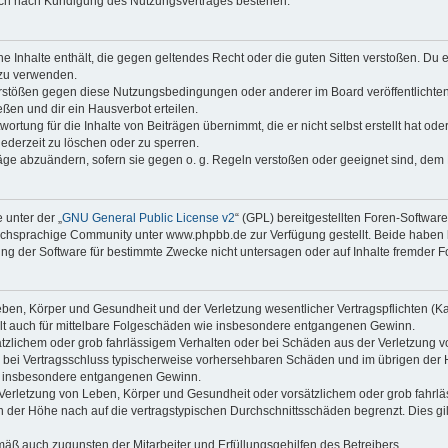
auch nach Kündigung des Nutzungsvertrages bestehen.
ine Inhalte enthält, die gegen geltendes Recht oder die guten Sitten verstoßen. Du 
 zu verwenden.
erstößen gegen diese Nutzungsbedingungen oder anderer im Board veröffentlichte
ßen und dir ein Hausverbot erteilen.
ortung für die Inhalte von Beiträgen übernimmt, die er nicht selbst erstellt hat od
jederzeit zu löschen oder zu sperren.
räge abzuändern, sofern sie gegen o. g. Regeln verstoßen oder geeignet sind, dem
 unter der „
GNU General Public License v2
“ (GPL) bereitgestellten Foren-Softwa
chsprachige Community unter www.phpbb.de zur Verfügung gestellt. Beide haben ke
g der Software für bestimmte Zwecke nicht untersagen oder auf Inhalte fremder F
ben, Körper und Gesundheit und der Verletzung wesentlicher Vertragspflichten (Kard
gilt auch für mittelbare Folgeschäden wie insbesondere entgangenen Gewinn.
ätzlichem oder grob fahrlässigem Verhalten oder bei Schäden aus der Verletzung 
 die bei Vertragsschluss typischerweise vorhersehbaren Schäden und im übrigen de
wie insbesondere entgangenen Gewinn.
erletzung von Leben, Körper und Gesundheit oder vorsätzlichem oder grob fahrläs
der Höhe nach auf die vertragstypischen Durchschnittsschäden begrenzt. Dies gi
mäß auch zugunsten der Mitarbeiter und Erfüllungsgehilfen des Betreibers.