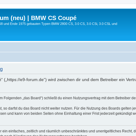
rum (neu) | BMW CS Coupé
68 und Ende 1975 gebauten Typen BMW 2800 CS, 3.0 CS, 3.0 CSi, 3.0 CSL und
ng
 („https://e9-forum.de“) wird zwischen dir und dem Betreiber ein Ver
m Folgenden „das Board“) schließt du einen Nutzungsvertrag mit dem Betreiber des 
 so darfst du das Board nicht weiter nutzen. Für die Nutzung des Boards gelten jew
sen und kann von beiden Seiten ohne Einhaltung einer Frist jederzeit gekündigt w
ber ein einfaches, zeitlich und räumlich unbeschränktes und unentgeltliches Recht