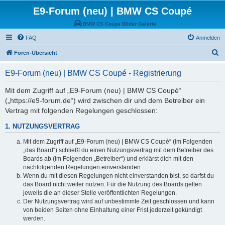
E9-Forum (neu) | BMW CS Coupé
BMW CS Coupe Bilder Galerie
FAQ
Anmelden
S
Foren-Übersicht
u
E9-Forum (neu) | BMW CS Coupé - Registrierung
c
h
Mit dem Zugriff auf „E9-Forum (neu) | BMW CS Coupé“
(„https://e9-forum.de“) wird zwischen dir und dem Betreiber ein
e
Vertrag mit folgenden Regelungen geschlossen:
1. NUTZUNGSVERTRAG
Mit dem Zugriff auf „E9-Forum (neu) | BMW CS Coupé“ (im Folgenden
„das Board“) schließt du einen Nutzungsvertrag mit dem Betreiber des
Boards ab (im Folgenden „Betreiber“) und erklärst dich mit den
nachfolgenden Regelungen einverstanden.
Wenn du mit diesen Regelungen nicht einverstanden bist, so darfst du
das Board nicht weiter nutzen. Für die Nutzung des Boards gelten
jeweils die an dieser Stelle veröffentlichten Regelungen.
Der Nutzungsvertrag wird auf unbestimmte Zeit geschlossen und kann
von beiden Seiten ohne Einhaltung einer Frist jederzeit gekündigt
werden.