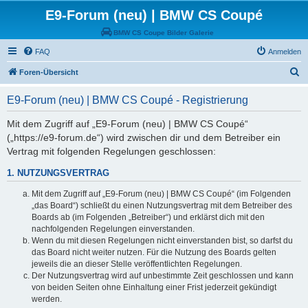
E9-Forum (neu) | BMW CS Coupé
BMW CS Coupe Bilder Galerie
FAQ
Anmelden
S
Foren-Übersicht
u
E9-Forum (neu) | BMW CS Coupé - Registrierung
c
h
Mit dem Zugriff auf „E9-Forum (neu) | BMW CS Coupé“
(„https://e9-forum.de“) wird zwischen dir und dem Betreiber ein
e
Vertrag mit folgenden Regelungen geschlossen:
1. NUTZUNGSVERTRAG
Mit dem Zugriff auf „E9-Forum (neu) | BMW CS Coupé“ (im Folgenden
„das Board“) schließt du einen Nutzungsvertrag mit dem Betreiber des
Boards ab (im Folgenden „Betreiber“) und erklärst dich mit den
nachfolgenden Regelungen einverstanden.
Wenn du mit diesen Regelungen nicht einverstanden bist, so darfst du
das Board nicht weiter nutzen. Für die Nutzung des Boards gelten
jeweils die an dieser Stelle veröffentlichten Regelungen.
Der Nutzungsvertrag wird auf unbestimmte Zeit geschlossen und kann
von beiden Seiten ohne Einhaltung einer Frist jederzeit gekündigt
werden.