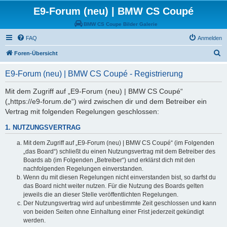
E9-Forum (neu) | BMW CS Coupé
BMW CS Coupe Bilder Galerie
FAQ
Anmelden
S
Foren-Übersicht
u
E9-Forum (neu) | BMW CS Coupé - Registrierung
c
h
Mit dem Zugriff auf „E9-Forum (neu) | BMW CS Coupé“
(„https://e9-forum.de“) wird zwischen dir und dem Betreiber ein
e
Vertrag mit folgenden Regelungen geschlossen:
1. NUTZUNGSVERTRAG
Mit dem Zugriff auf „E9-Forum (neu) | BMW CS Coupé“ (im Folgenden
„das Board“) schließt du einen Nutzungsvertrag mit dem Betreiber des
Boards ab (im Folgenden „Betreiber“) und erklärst dich mit den
nachfolgenden Regelungen einverstanden.
Wenn du mit diesen Regelungen nicht einverstanden bist, so darfst du
das Board nicht weiter nutzen. Für die Nutzung des Boards gelten
jeweils die an dieser Stelle veröffentlichten Regelungen.
Der Nutzungsvertrag wird auf unbestimmte Zeit geschlossen und kann
von beiden Seiten ohne Einhaltung einer Frist jederzeit gekündigt
werden.