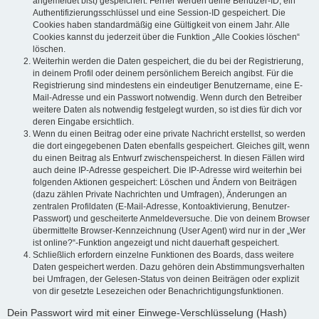
angemeldet bist) gespeichert. Ferner werden deine Benutzer-ID, ein
Authentifizierungsschlüssel und eine Session-ID gespeichert. Die
Cookies haben standardmäßig eine Gültigkeit von einem Jahr. Alle
Cookies kannst du jederzeit über die Funktion „Alle Cookies löschen“
löschen.
Weiterhin werden die Daten gespeichert, die du bei der Registrierung,
in deinem Profil oder deinem persönlichem Bereich angibst. Für die
Registrierung sind mindestens ein eindeutiger Benutzername, eine E-
Mail-Adresse und ein Passwort notwendig. Wenn durch den Betreiber
weitere Daten als notwendig festgelegt wurden, so ist dies für dich vor
deren Eingabe ersichtlich.
Wenn du einen Beitrag oder eine private Nachricht erstellst, so werden
die dort eingegebenen Daten ebenfalls gespeichert. Gleiches gilt, wenn
du einen Beitrag als Entwurf zwischenspeicherst. In diesen Fällen wird
auch deine IP-Adresse gespeichert. Die IP-Adresse wird weiterhin bei
folgenden Aktionen gespeichert: Löschen und Ändern von Beiträgen
(dazu zählen Private Nachrichten und Umfragen), Änderungen an
zentralen Profildaten (E-Mail-Adresse, Kontoaktivierung, Benutzer-
Passwort) und gescheiterte Anmeldeversuche. Die von deinem Browser
übermittelte Browser-Kennzeichnung (User Agent) wird nur in der „Wer
ist online?“-Funktion angezeigt und nicht dauerhaft gespeichert.
Schließlich erfordern einzelne Funktionen des Boards, dass weitere
Daten gespeichert werden. Dazu gehören dein Abstimmungsverhalten
bei Umfragen, der Gelesen-Status von deinen Beiträgen oder explizit
von dir gesetzte Lesezeichen oder Benachrichtigungsfunktionen.
Dein Passwort wird mit einer Einwege-Verschlüsselung (Hash)