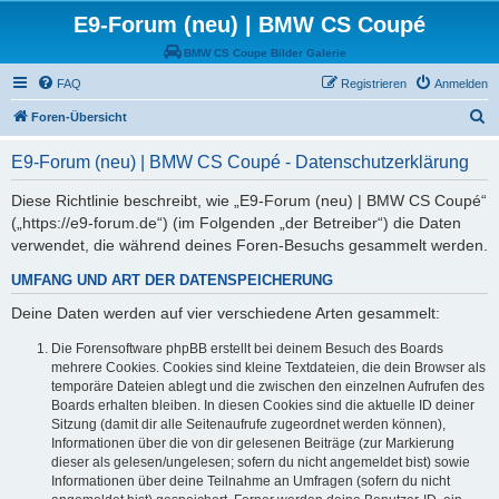
E9-Forum (neu) | BMW CS Coupé
BMW CS Coupe Bilder Galerie
FAQ
Registrieren
Anmelden
S
Foren-Übersicht
u
E9-Forum (neu) | BMW CS Coupé - Datenschutzerklärung
c
h
Diese Richtlinie beschreibt, wie „E9-Forum (neu) | BMW CS Coupé“
(„https://e9-forum.de“) (im Folgenden „der Betreiber“) die Daten
e
verwendet, die während deines Foren-Besuchs gesammelt werden.
UMFANG UND ART DER DATENSPEICHERUNG
Deine Daten werden auf vier verschiedene Arten gesammelt:
Die Forensoftware phpBB erstellt bei deinem Besuch des Boards
mehrere Cookies. Cookies sind kleine Textdateien, die dein Browser als
temporäre Dateien ablegt und die zwischen den einzelnen Aufrufen des
Boards erhalten bleiben. In diesen Cookies sind die aktuelle ID deiner
Sitzung (damit dir alle Seitenaufrufe zugeordnet werden können),
Informationen über die von dir gelesenen Beiträge (zur Markierung
dieser als gelesen/ungelesen; sofern du nicht angemeldet bist) sowie
Informationen über deine Teilnahme an Umfragen (sofern du nicht