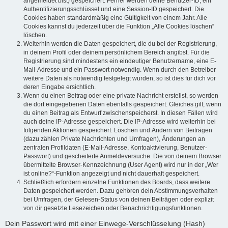
angemeldet bist) gespeichert. Ferner werden deine Benutzer-ID, ein
Authentifizierungsschlüssel und eine Session-ID gespeichert. Die
Cookies haben standardmäßig eine Gültigkeit von einem Jahr. Alle
Cookies kannst du jederzeit über die Funktion „Alle Cookies löschen“
löschen.
Weiterhin werden die Daten gespeichert, die du bei der Registrierung,
in deinem Profil oder deinem persönlichem Bereich angibst. Für die
Registrierung sind mindestens ein eindeutiger Benutzername, eine E-
Mail-Adresse und ein Passwort notwendig. Wenn durch den Betreiber
weitere Daten als notwendig festgelegt wurden, so ist dies für dich vor
deren Eingabe ersichtlich.
Wenn du einen Beitrag oder eine private Nachricht erstellst, so werden
die dort eingegebenen Daten ebenfalls gespeichert. Gleiches gilt, wenn
du einen Beitrag als Entwurf zwischenspeicherst. In diesen Fällen wird
auch deine IP-Adresse gespeichert. Die IP-Adresse wird weiterhin bei
folgenden Aktionen gespeichert: Löschen und Ändern von Beiträgen
(dazu zählen Private Nachrichten und Umfragen), Änderungen an
zentralen Profildaten (E-Mail-Adresse, Kontoaktivierung, Benutzer-
Passwort) und gescheiterte Anmeldeversuche. Die von deinem Browser
übermittelte Browser-Kennzeichnung (User Agent) wird nur in der „Wer
ist online?“-Funktion angezeigt und nicht dauerhaft gespeichert.
Schließlich erfordern einzelne Funktionen des Boards, dass weitere
Daten gespeichert werden. Dazu gehören dein Abstimmungsverhalten
bei Umfragen, der Gelesen-Status von deinen Beiträgen oder explizit
von dir gesetzte Lesezeichen oder Benachrichtigungsfunktionen.
Dein Passwort wird mit einer Einwege-Verschlüsselung (Hash)