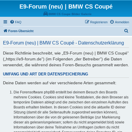
E9-Forum (neu) | BMW CS Coupé
BMW CS Coupe Bilder Galerie
FAQ
Registrieren
Anmelden
S
Foren-Übersicht
u
E9-Forum (neu) | BMW CS Coupé - Datenschutzerklärung
c
h
Diese Richtlinie beschreibt, wie „E9-Forum (neu) | BMW CS Coupé“
(„https://e9-forum.de“) (im Folgenden „der Betreiber“) die Daten
e
verwendet, die während deines Foren-Besuchs gesammelt werden.
UMFANG UND ART DER DATENSPEICHERUNG
Deine Daten werden auf vier verschiedene Arten gesammelt:
Die Forensoftware phpBB erstellt bei deinem Besuch des Boards
mehrere Cookies. Cookies sind kleine Textdateien, die dein Browser als
temporäre Dateien ablegt und die zwischen den einzelnen Aufrufen des
Boards erhalten bleiben. In diesen Cookies sind die aktuelle ID deiner
Sitzung (damit dir alle Seitenaufrufe zugeordnet werden können),
Informationen über die von dir gelesenen Beiträge (zur Markierung
dieser als gelesen/ungelesen; sofern du nicht angemeldet bist) sowie
Informationen über deine Teilnahme an Umfragen (sofern du nicht