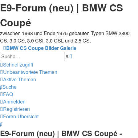
E9-Forum (neu) | BMW CS
Coupé
zwischen 1968 und Ende 1975 gebauten Typen BMW 2800
CS, 3.0 CS, 3.0 CSi, 3.0 CSL und 2.5 CS.
BMW CS Coupe Bilder Galerie
Erweiterte
Suche
Suche
Schnellzugriff
Unbeantwortete Themen
Aktive Themen
Suche
FAQ
Anmelden
Registrieren
Foren-Übersicht
Suche
E9-Forum (neu) | BMW CS Coupé -