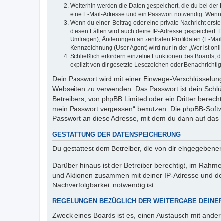
Weiterhin werden die Daten gespeichert, die du bei der 
eine E-Mail-Adresse und ein Passwort notwendig. Wenn du
Wenn du einen Beitrag oder eine private Nachricht erste
diesen Fällen wird auch deine IP-Adresse gespeichert. 
Umfragen), Änderungen an zentralen Profildaten (E-Mai
Kennzeichnung (User Agent) wird nur in der „Wer ist onl
Schließlich erfordern einzelne Funktionen des Boards,
explizit von dir gesetzte Lesezeichen oder Benachrichti
Dein Passwort wird mit einer Einwege-Verschlüsselung 
Webseiten zu verwenden. Das Passwort ist dein Schlü
Betreibers, von phpBB Limited oder ein Dritter berec
mein Passwort vergessen“ benutzen. Die phpBB-Softw
Passwort an diese Adresse, mit dem du dann auf das 
GESTATTUNG DER DATENSPEICHERUNG
Du gestattest dem Betreiber, die von dir eingegeben
Darüber hinaus ist der Betreiber berechtigt, im Rahm
und Aktionen zusammen mit deiner IP-Adresse und de
Nachverfolgbarkeit notwendig ist.
REGELUNGEN BEZÜGLICH DER WEITERGABE DEINE
Zweck eines Boards ist es, einen Austausch mit andere