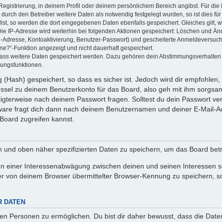
Registrierung, in deinem Profil oder deinem persönlichem Bereich angibst. Für di
rch den Betreiber weitere Daten als notwendig festgelegt wurden, so ist dies für 
llst, so werden die dort eingegebenen Daten ebenfalls gespeichert. Gleiches gilt, 
Die IP-Adresse wird weiterhin bei folgenden Aktionen gespeichert: Löschen und Än
l-Adresse, Kontoaktivierung, Benutzer-Passwort) und gescheiterte Anmeldeversuch
ine?“-Funktion angezeigt und nicht dauerhaft gespeichert.
 dass weitere Daten gespeichert werden. Dazu gehören dein Abstimmungsverhalten
gungsfunktionen.
(Hash) gespeichert, so dass es sicher ist. Jedoch wird dir empfohlen, 
ssel zu deinem Benutzerkonto für das Board, also geh mit ihm sorgsam
htigterweise nach deinem Passwort fragen. Solltest du dein Passwort v
are fragt dich dann nach deinem Benutzernamen und deiner E-Mail-Ad
Board zugreifen kannst.
en und oben näher spezifizierten Daten zu speichern, um das Board bet
en einer Interessenabwägung zwischen deinen und seinen Interessen sow
r von deinem Browser übermittelter Browser-Kennung zu speichern, so
R DATEN
n Personen zu ermöglichen. Du bist dir daher bewusst, dass die Daten d