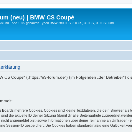
rum (neu) | BMW CS Coupé
68 und Ende 1975 gebauten Typen BMW 2800 CS, 3.0 CS, 3.0 CSi, 3.0 CSL und
erklärung
MW CS Coupé“ („https://e9-forum.de“) (im Folgenden „der Betreiber“) 
ammelt:
s Boards mehrere Cookies. Cookies sind kleine Textdateien, die dein Browser als
 sind die aktuelle ID deiner Sitzung (damit dir alle Seitenaufrufe zugeordnet werd
u nicht angemeldet bist) sowie Informationen über deine Teilnahme an Umfragen (s
eine Session-ID gespeichert. Die Cookies haben standardmäßig eine Gültigkeit von 