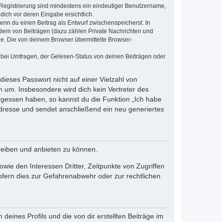
e Registrierung sind mindestens ein eindeutiger Benutzername,
dich vor deren Eingabe ersichtlich.
wenn du einen Beitrag als Entwurf zwischenspeicherst. In
dern von Beiträgen (dazu zählen Private Nachrichten und
e. Die von deinem Browser übermittelte Browser-
 bei Umfragen, der Gelesen-Status von deinen Beiträgen oder
dieses Passwort nicht auf einer Vielzahl von
 um. Insbesondere wird dich kein Vertreter des
ergessen haben, so kannst du die Funktion „Ich habe
resse und sendet anschließend ein neu generiertes
reiben und anbieten zu können.
ie den Interessen Dritter, Zeitpunkte von Zugriffen
fern dies zur Gefahrenabwehr oder zur rechtlichen
eines Profils und die von dir erstellten Beiträge im