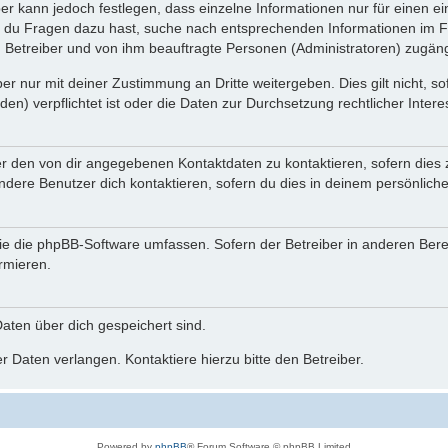
ber kann jedoch festlegen, dass einzelne Informationen nur für einen ei
n du Fragen dazu hast, suche nach entsprechenden Informationen im Fo
n Betreiber und von ihm beauftragte Personen (Administratoren) zugäng
r nur mit deiner Zustimmung an Dritte weitergeben. Dies gilt nicht, s
n) verpflichtet ist oder die Daten zur Durchsetzung rechtlicher Interes
er den von dir angegebenen Kontaktdaten zu kontaktieren, sofern dies 
andere Benutzer dich kontaktieren, sofern du dies in deinem persönliche
, die die phpBB-Software umfassen. Sofern der Betreiber in anderen Be
ormieren.
 Daten über dich gespeichert sind.
 Daten verlangen. Kontaktiere hierzu bitte den Betreiber.
Powered by
phpBB
® Forum Software © phpBB Limited