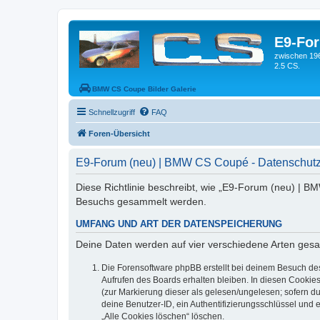
E9-Fo
zwischen 19
2.5 CS.
BMW CS Coupe Bilder Galerie
Schnellzugriff
FAQ
Foren-Übersicht
E9-Forum (neu) | BMW CS Coupé - Datenschutz
Diese Richtlinie beschreibt, wie „E9-Forum (neu) | B
Besuchs gesammelt werden.
UMFANG UND ART DER DATENSPEICHERUNG
Deine Daten werden auf vier verschiedene Arten ges
Die Forensoftware phpBB erstellt bei deinem Besuch de
Aufrufen des Boards erhalten bleiben. In diesen Cookies
(zur Markierung dieser als gelesen/ungelesen; sofern d
deine Benutzer-ID, ein Authentifizierungsschlüssel und 
„Alle Cookies löschen“ löschen.