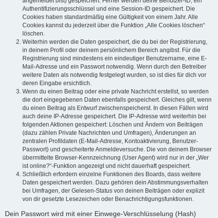
angemeldet bist) gespeichert. Ferner werden deine Benutzer-ID, ein
Authentifizierungsschlüssel und eine Session-ID gespeichert. Die
Cookies haben standardmäßig eine Gültigkeit von einem Jahr. Alle
Cookies kannst du jederzeit über die Funktion „Alle Cookies löschen“
löschen.
Weiterhin werden die Daten gespeichert, die du bei der Registrierung,
in deinem Profil oder deinem persönlichem Bereich angibst. Für die
Registrierung sind mindestens ein eindeutiger Benutzername, eine E-
Mail-Adresse und ein Passwort notwendig. Wenn durch den Betreiber
weitere Daten als notwendig festgelegt wurden, so ist dies für dich vor
deren Eingabe ersichtlich.
Wenn du einen Beitrag oder eine private Nachricht erstellst, so werden
die dort eingegebenen Daten ebenfalls gespeichert. Gleiches gilt, wenn
du einen Beitrag als Entwurf zwischenspeicherst. In diesen Fällen wird
auch deine IP-Adresse gespeichert. Die IP-Adresse wird weiterhin bei
folgenden Aktionen gespeichert: Löschen und Ändern von Beiträgen
(dazu zählen Private Nachrichten und Umfragen), Änderungen an
zentralen Profildaten (E-Mail-Adresse, Kontoaktivierung, Benutzer-
Passwort) und gescheiterte Anmeldeversuche. Die von deinem Browser
übermittelte Browser-Kennzeichnung (User Agent) wird nur in der „Wer
ist online?“-Funktion angezeigt und nicht dauerhaft gespeichert.
Schließlich erfordern einzelne Funktionen des Boards, dass weitere
Daten gespeichert werden. Dazu gehören dein Abstimmungsverhalten
bei Umfragen, der Gelesen-Status von deinen Beiträgen oder explizit
von dir gesetzte Lesezeichen oder Benachrichtigungsfunktionen.
Dein Passwort wird mit einer Einwege-Verschlüsselung (Hash)