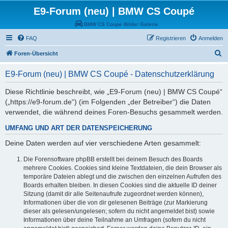
E9-Forum (neu) | BMW CS Coupé
BMW CS Coupe Bilder Galerie
FAQ
Registrieren
Anmelden
S
Foren-Übersicht
u
E9-Forum (neu) | BMW CS Coupé - Datenschutzerklärung
c
h
Diese Richtlinie beschreibt, wie „E9-Forum (neu) | BMW CS Coupé“
(„https://e9-forum.de“) (im Folgenden „der Betreiber“) die Daten
e
verwendet, die während deines Foren-Besuchs gesammelt werden.
UMFANG UND ART DER DATENSPEICHERUNG
Deine Daten werden auf vier verschiedene Arten gesammelt:
Die Forensoftware phpBB erstellt bei deinem Besuch des Boards
mehrere Cookies. Cookies sind kleine Textdateien, die dein Browser als
temporäre Dateien ablegt und die zwischen den einzelnen Aufrufen des
Boards erhalten bleiben. In diesen Cookies sind die aktuelle ID deiner
Sitzung (damit dir alle Seitenaufrufe zugeordnet werden können),
Informationen über die von dir gelesenen Beiträge (zur Markierung
dieser als gelesen/ungelesen; sofern du nicht angemeldet bist) sowie
Informationen über deine Teilnahme an Umfragen (sofern du nicht