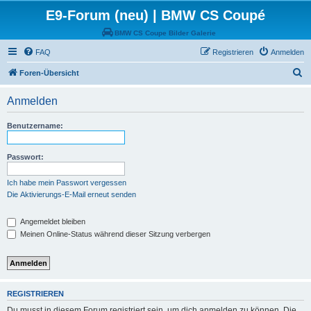
E9-Forum (neu) | BMW CS Coupé
BMW CS Coupe Bilder Galerie
FAQ
Registrieren
Anmelden
S
Foren-Übersicht
u
Anmelden
c
h
Benutzername:
e
Passwort:
Ich habe mein Passwort vergessen
Die Aktivierungs-E-Mail erneut senden
Angemeldet bleiben
Meinen Online-Status während dieser Sitzung verbergen
REGISTRIEREN
Du musst in diesem Forum registriert sein, um dich anmelden zu können. Die