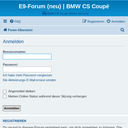
E9-Forum (neu) | BMW CS Coupé
BMW CS Coupe Bilder Galerie
FAQ
Registrieren
Anmelden
S
Foren-Übersicht
u
Anmelden
c
h
Benutzername:
e
Passwort:
Ich habe mein Passwort vergessen
Die Aktivierungs-E-Mail erneut senden
Angemeldet bleiben
Meinen Online-Status während dieser Sitzung verbergen
REGISTRIEREN
Du musst in diesem Forum registriert sein, um dich anmelden zu können. Die