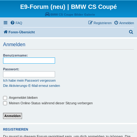
E9-Forum (neu) | BMW CS Coupé
BMW CS Coupe Bilder Galerie
FAQ
Registrieren
Anmelden
S
Foren-Übersicht
u
Anmelden
c
h
Benutzername:
e
Passwort:
Ich habe mein Passwort vergessen
Die Aktivierungs-E-Mail erneut senden
Angemeldet bleiben
Meinen Online-Status während dieser Sitzung verbergen
REGISTRIEREN
Du musst in diesem Forum registriert sein, um dich anmelden zu können. Die