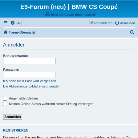
E9-Forum (neu) | BMW CS Coupé
BMW CS Coupe Bilder Galerie
FAQ
Registrieren
Anmelden
S
Foren-Übersicht
u
Anmelden
c
h
Benutzername:
e
Passwort:
Ich habe mein Passwort vergessen
Die Aktivierungs-E-Mail erneut senden
Angemeldet bleiben
Meinen Online-Status während dieser Sitzung verbergen
REGISTRIEREN
Du musst in diesem Forum registriert sein, um dich anmelden zu können. Die