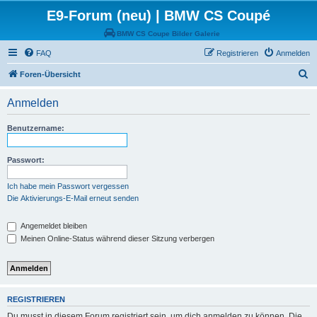
E9-Forum (neu) | BMW CS Coupé
BMW CS Coupe Bilder Galerie
FAQ
Registrieren
Anmelden
S
Foren-Übersicht
u
Anmelden
c
h
Benutzername:
e
Passwort:
Ich habe mein Passwort vergessen
Die Aktivierungs-E-Mail erneut senden
Angemeldet bleiben
Meinen Online-Status während dieser Sitzung verbergen
REGISTRIEREN
Du musst in diesem Forum registriert sein, um dich anmelden zu können. Die