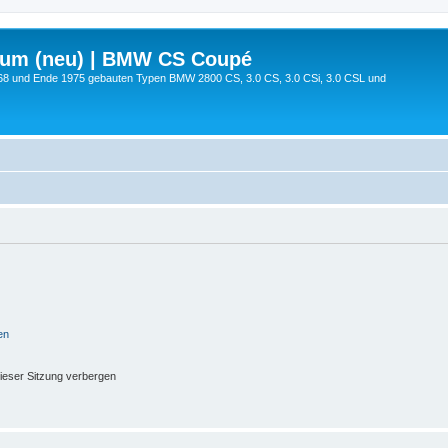
rum (neu) | BMW CS Coupé
68 und Ende 1975 gebauten Typen BMW 2800 CS, 3.0 CS, 3.0 CSi, 3.0 CSL und
en
ieser Sitzung verbergen