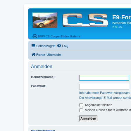
E9-Fo
zwischen 19
2.5 CS.
BMW CS Coupe Bilder Galerie
Schnellzugriff
FAQ
Foren-Übersicht
Anmelden
Benutzername:
Passwort:
Ich habe mein Passwort vergessen
Die Aktivierungs-E-Mail erneut send
Angemeldet bleiben
Meinen Online-Status während d