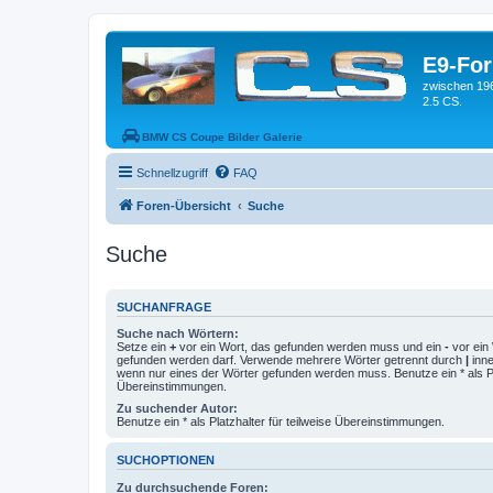
E9-Fo
zwischen 19
2.5 CS.
BMW CS Coupe Bilder Galerie
Schnellzugriff
FAQ
Foren-Übersicht
Suche
Suche
SUCHANFRAGE
Suche nach Wörtern:
Setze ein
+
vor ein Wort, das gefunden werden muss und ein
-
vor ein 
gefunden werden darf. Verwende mehrere Wörter getrennt durch
|
inne
wenn nur eines der Wörter gefunden werden muss. Benutze ein * als Pla
Übereinstimmungen.
Zu suchender Autor:
Benutze ein * als Platzhalter für teilweise Übereinstimmungen.
SUCHOPTIONEN
Zu durchsuchende Foren: