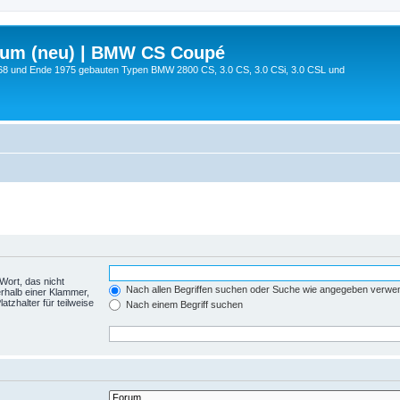
rum (neu) | BMW CS Coupé
68 und Ende 1975 gebauten Typen BMW 2800 CS, 3.0 CS, 3.0 CSi, 3.0 CSL und
Wort, das nicht
Nach allen Begriffen suchen oder Suche wie angegeben verwe
rhalb einer Klammer,
tzhalter für teilweise
Nach einem Begriff suchen