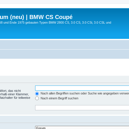
rum (neu) | BMW CS Coupé
68 und Ende 1975 gebauten Typen BMW 2800 CS, 3.0 CS, 3.0 CSi, 3.0 CSL und
Wort, das nicht
Nach allen Begriffen suchen oder Suche wie angegeben verwe
rhalb einer Klammer,
tzhalter für teilweise
Nach einem Begriff suchen