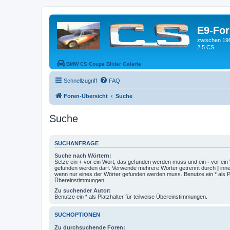
E9-Fo
zwischen 19
2.5 CS.
BMW CS Coupe Bilder Galerie
Schnellzugriff
FAQ
Foren-Übersicht
Suche
Suche
SUCHANFRAGE
Suche nach Wörtern:
Setze ein
+
vor ein Wort, das gefunden werden muss und ein
-
vor ein 
gefunden werden darf. Verwende mehrere Wörter getrennt durch
|
inne
wenn nur eines der Wörter gefunden werden muss. Benutze ein * als Pla
Übereinstimmungen.
Zu suchender Autor:
Benutze ein * als Platzhalter für teilweise Übereinstimmungen.
SUCHOPTIONEN
Zu durchsuchende Foren: