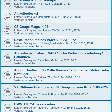
Gutachten Momo Prototipo
Letzter Beitrag von
Phil
«
So 5. Jul 2026, 07:53
Verfasst in
suche
Alukofferdeckel
Letzter Beitrag von
Utachrista
«
So 28. Jun 2026, 15:31
Verfasst in
biete
CS Coupe Magazin 04
Letzter Beitrag von
TomHom
«
Mo 22. Jun 2026, 12:37
Verfasst in
unser Forum
Restauration meines BMW 3.0 CSi, 1972
Letzter Beitrag von
m.hibben@online.de
«
Sa 13. Jun 2026, 17:49
Verfasst in
unser Forum
Abgastester Prüfrex IR410 / Suche Bedienungsanleitung /
Handbuch
Letzter Beitrag von
Jahn 76
«
Mo 8. Jun 2026, 10:51
Verfasst in
suche
Alfdorf Breitbau E9 - Maße Karosserie Vorderbau Motorhaube
Kotflügel
Letzter Beitrag von
freigeist77
«
Do 4. Jun 2026, 16:24
Verfasst in
unser Forum
53. Oldtimer Grandprix am Nürburgring vom 07. - 09.08.2026
-
Letzter Beitrag von
Christoph, Bonn
«
So 31. Mai 2026, 08:48
Verfasst in
Termine
BMW 3.0 CSI zu verkaufen
Letzter Beitrag von
Rennert-Remseck
«
Di 19. Mai 2026, 15:27
Verfasst in
biete