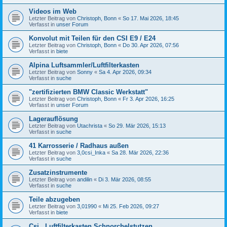
Videos im Web
Letzter Beitrag von
Christoph, Bonn
«
So 17. Mai 2026, 18:45
Verfasst in
unser Forum
Konvolut mit Teilen für den CSI E9 / E24
Letzter Beitrag von
Christoph, Bonn
«
Do 30. Apr 2026, 07:56
Verfasst in
biete
Alpina Luftsammler/Luftfilterkasten
Letzter Beitrag von
Sonny
«
Sa 4. Apr 2026, 09:34
Verfasst in
suche
"zertifizierten BMW Classic Werkstatt"
Letzter Beitrag von
Christoph, Bonn
«
Fr 3. Apr 2026, 16:25
Verfasst in
unser Forum
Lagerauflösung
Letzter Beitrag von
Utachrista
«
So 29. Mär 2026, 15:13
Verfasst in
suche
41 Karrosserie / Radhaus außen
Letzter Beitrag von
3,0csi_Inka
«
Sa 28. Mär 2026, 22:36
Verfasst in
suche
Zusatzinstrumente
Letzter Beitrag von
andilin
«
Di 3. Mär 2026, 08:55
Verfasst in
suche
Teile abzugeben
Letzter Beitrag von
3,01990
«
Mi 25. Feb 2026, 09:27
Verfasst in
biete
Csi , Luftfilterkasten,Schnorchelstutzen