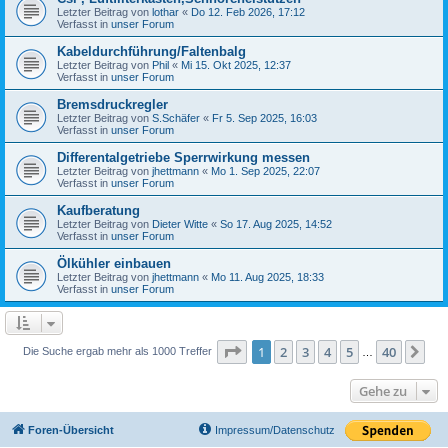
Letzter Beitrag von
lothar
«
Do 12. Feb 2026, 17:12
Verfasst in
unser Forum
Kabeldurchführung/Faltenbalg
Letzter Beitrag von
Phil
«
Mi 15. Okt 2025, 12:37
Verfasst in
unser Forum
Bremsdruckregler
Letzter Beitrag von
S.Schäfer
«
Fr 5. Sep 2025, 16:03
Verfasst in
unser Forum
Differentalgetriebe Sperrwirkung messen
Letzter Beitrag von
jhettmann
«
Mo 1. Sep 2025, 22:07
Verfasst in
unser Forum
Kaufberatung
Letzter Beitrag von
Dieter Witte
«
So 17. Aug 2025, 14:52
Verfasst in
unser Forum
Ölkühler einbauen
Letzter Beitrag von
jhettmann
«
Mo 11. Aug 2025, 18:33
Verfasst in
unser Forum
Seite
1
von
40
1
2
3
4
5
40
Nä
Die Suche ergab mehr als 1000 Treffer
…
Gehe zu
Foren-Übersicht
Impressum/Datenschutz