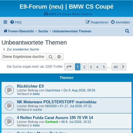
E9-Forum (neu) | BMW CS Coupé
BMW CS Coupe Bilder Galerie
FAQ
Registrieren
Anmelden
S
Foren-Übersicht
Suche
Unbeantwortete Themen
u
Unbeantwortete Themen
c
Zur erweiterten Suche
h
Suche
Erweiterte Suche
e
Seite
1
von
40
1
2
3
4
5
40
Nä
Die Suche ergab mehr als 1000 Treffer
…
Themen
Rücklichter E9
Letzter Beitrag von
Utachrista
«
Do 6. Aug 2026, 08:55
Verfasst in
biete
NK Meterware POLSTERSTOFF marineblau
Letzter Beitrag von
NK2000
«
Fr 17. Jul 2026, 07:21
Verfasst in
suche
4 Reifen Fulda Carat Assuro 195 70 VR 14
Letzter Beitrag von
Gerhard
«
Mi 8. Jul 2026, 10:22
Verfasst in
biete