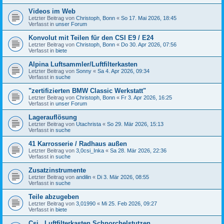
Videos im Web
Letzter Beitrag von
Christoph, Bonn
«
So 17. Mai 2026, 18:45
Verfasst in
unser Forum
Konvolut mit Teilen für den CSI E9 / E24
Letzter Beitrag von
Christoph, Bonn
«
Do 30. Apr 2026, 07:56
Verfasst in
biete
Alpina Luftsammler/Luftfilterkasten
Letzter Beitrag von
Sonny
«
Sa 4. Apr 2026, 09:34
Verfasst in
suche
"zertifizierten BMW Classic Werkstatt"
Letzter Beitrag von
Christoph, Bonn
«
Fr 3. Apr 2026, 16:25
Verfasst in
unser Forum
Lagerauflösung
Letzter Beitrag von
Utachrista
«
So 29. Mär 2026, 15:13
Verfasst in
suche
41 Karrosserie / Radhaus außen
Letzter Beitrag von
3,0csi_Inka
«
Sa 28. Mär 2026, 22:36
Verfasst in
suche
Zusatzinstrumente
Letzter Beitrag von
andilin
«
Di 3. Mär 2026, 08:55
Verfasst in
suche
Teile abzugeben
Letzter Beitrag von
3,01990
«
Mi 25. Feb 2026, 09:27
Verfasst in
biete
Csi , Luftfilterkasten,Schnorchelstutzen