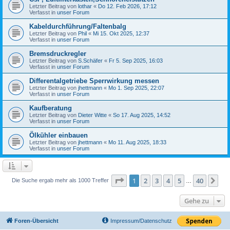
Letzter Beitrag von
lothar
«
Do 12. Feb 2026, 17:12
Verfasst in
unser Forum
Kabeldurchführung/Faltenbalg
Letzter Beitrag von
Phil
«
Mi 15. Okt 2025, 12:37
Verfasst in
unser Forum
Bremsdruckregler
Letzter Beitrag von
S.Schäfer
«
Fr 5. Sep 2025, 16:03
Verfasst in
unser Forum
Differentalgetriebe Sperrwirkung messen
Letzter Beitrag von
jhettmann
«
Mo 1. Sep 2025, 22:07
Verfasst in
unser Forum
Kaufberatung
Letzter Beitrag von
Dieter Witte
«
So 17. Aug 2025, 14:52
Verfasst in
unser Forum
Ölkühler einbauen
Letzter Beitrag von
jhettmann
«
Mo 11. Aug 2025, 18:33
Verfasst in
unser Forum
Seite
1
von
40
1
2
3
4
5
40
Nä
Die Suche ergab mehr als 1000 Treffer
…
Gehe zu
Foren-Übersicht
Impressum/Datenschutz