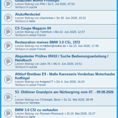
Gutachten Momo Prototipo
Letzter Beitrag von
Phil
«
So 5. Jul 2026, 07:53
Verfasst in
suche
Alukofferdeckel
Letzter Beitrag von
Utachrista
«
So 28. Jun 2026, 15:31
Verfasst in
biete
CS Coupe Magazin 04
Letzter Beitrag von
TomHom
«
Mo 22. Jun 2026, 12:37
Verfasst in
unser Forum
Restauration meines BMW 3.0 CSi, 1972
Letzter Beitrag von
m.hibben@online.de
«
Sa 13. Jun 2026, 17:49
Verfasst in
unser Forum
Abgastester Prüfrex IR410 / Suche Bedienungsanleitung /
Handbuch
Letzter Beitrag von
Jahn 76
«
Mo 8. Jun 2026, 10:51
Verfasst in
suche
Alfdorf Breitbau E9 - Maße Karosserie Vorderbau Motorhaube
Kotflügel
Letzter Beitrag von
freigeist77
«
Do 4. Jun 2026, 16:24
Verfasst in
unser Forum
53. Oldtimer Grandprix am Nürburgring vom 07. - 09.08.2026
-
Letzter Beitrag von
Christoph, Bonn
«
So 31. Mai 2026, 08:48
Verfasst in
Termine
BMW 3.0 CSI zu verkaufen
Letzter Beitrag von
Rennert-Remseck
«
Di 19. Mai 2026, 15:27
Verfasst in
biete