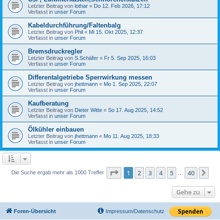
Letzter Beitrag von
lothar
«
Do 12. Feb 2026, 17:12
Verfasst in
unser Forum
Kabeldurchführung/Faltenbalg
Letzter Beitrag von
Phil
«
Mi 15. Okt 2025, 12:37
Verfasst in
unser Forum
Bremsdruckregler
Letzter Beitrag von
S.Schäfer
«
Fr 5. Sep 2025, 16:03
Verfasst in
unser Forum
Differentalgetriebe Sperrwirkung messen
Letzter Beitrag von
jhettmann
«
Mo 1. Sep 2025, 22:07
Verfasst in
unser Forum
Kaufberatung
Letzter Beitrag von
Dieter Witte
«
So 17. Aug 2025, 14:52
Verfasst in
unser Forum
Ölkühler einbauen
Letzter Beitrag von
jhettmann
«
Mo 11. Aug 2025, 18:33
Verfasst in
unser Forum
Seite
1
von
40
1
2
3
4
5
40
Nä
Die Suche ergab mehr als 1000 Treffer
…
Gehe zu
Foren-Übersicht
Impressum/Datenschutz