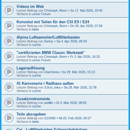
Videos im Web
Letzter Beitrag von
Christoph, Bonn
«
So 17. Mai 2026, 18:45
Verfasst in
unser Forum
Konvolut mit Teilen für den CSI E9 / E24
Letzter Beitrag von
Christoph, Bonn
«
Do 30. Apr 2026, 07:56
Verfasst in
biete
Alpina Luftsammler/Luftfilterkasten
Letzter Beitrag von
Sonny
«
Sa 4. Apr 2026, 09:34
Verfasst in
suche
"zertifizierten BMW Classic Werkstatt"
Letzter Beitrag von
Christoph, Bonn
«
Fr 3. Apr 2026, 16:25
Verfasst in
unser Forum
Lagerauflösung
Letzter Beitrag von
Utachrista
«
So 29. Mär 2026, 15:13
Verfasst in
suche
41 Karrosserie / Radhaus außen
Letzter Beitrag von
3,0csi_Inka
«
Sa 28. Mär 2026, 22:36
Verfasst in
suche
Zusatzinstrumente
Letzter Beitrag von
andilin
«
Di 3. Mär 2026, 08:55
Verfasst in
suche
Teile abzugeben
Letzter Beitrag von
3,01990
«
Mi 25. Feb 2026, 09:27
Verfasst in
biete
Csi , Luftfilterkasten,Schnorchelstutzen