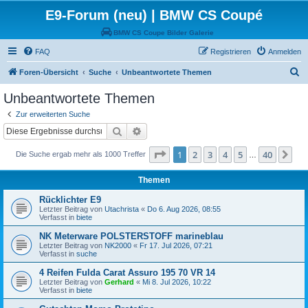
E9-Forum (neu) | BMW CS Coupé
BMW CS Coupe Bilder Galerie
FAQ
Registrieren
Anmelden
S
Foren-Übersicht
Suche
Unbeantwortete Themen
u
Unbeantwortete Themen
c
Zur erweiterten Suche
h
Suche
Erweiterte Suche
e
Seite
1
von
40
1
2
3
4
5
40
Nä
Die Suche ergab mehr als 1000 Treffer
…
Themen
Rücklichter E9
Letzter Beitrag von
Utachrista
«
Do 6. Aug 2026, 08:55
Verfasst in
biete
NK Meterware POLSTERSTOFF marineblau
Letzter Beitrag von
NK2000
«
Fr 17. Jul 2026, 07:21
Verfasst in
suche
4 Reifen Fulda Carat Assuro 195 70 VR 14
Letzter Beitrag von
Gerhard
«
Mi 8. Jul 2026, 10:22
Verfasst in
biete