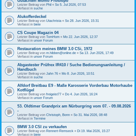
Gutachten Momo Prototipo
Letzter Beitrag von
Phil
«
So 5. Jul 2026, 07:53
Verfasst in
suche
Alukofferdeckel
Letzter Beitrag von
Utachrista
«
So 28. Jun 2026, 15:31
Verfasst in
biete
CS Coupe Magazin 04
Letzter Beitrag von
TomHom
«
Mo 22. Jun 2026, 12:37
Verfasst in
unser Forum
Restauration meines BMW 3.0 CSi, 1972
Letzter Beitrag von
m.hibben@online.de
«
Sa 13. Jun 2026, 17:49
Verfasst in
unser Forum
Abgastester Prüfrex IR410 / Suche Bedienungsanleitung /
Handbuch
Letzter Beitrag von
Jahn 76
«
Mo 8. Jun 2026, 10:51
Verfasst in
suche
Alfdorf Breitbau E9 - Maße Karosserie Vorderbau Motorhaube
Kotflügel
Letzter Beitrag von
freigeist77
«
Do 4. Jun 2026, 16:24
Verfasst in
unser Forum
53. Oldtimer Grandprix am Nürburgring vom 07. - 09.08.2026
-
Letzter Beitrag von
Christoph, Bonn
«
So 31. Mai 2026, 08:48
Verfasst in
Termine
BMW 3.0 CSI zu verkaufen
Letzter Beitrag von
Rennert-Remseck
«
Di 19. Mai 2026, 15:27
Verfasst in
biete