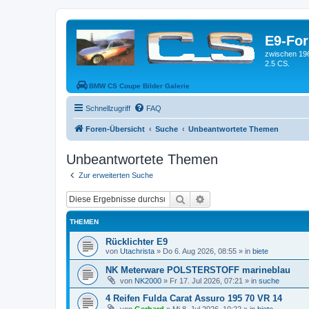
E9-Fo
zwischen 19
2.5 CS.
BMW CS Coupe Bilder Galerie
Schnellzugriff
FAQ
Foren-Übersicht
Suche
Unbeantwortete Themen
Unbeantwortete Themen
Zur erweiterten Suche
Suche
Erweiterte Suche
THEMEN
Rücklichter E9
von
Utachrista
»
Do 6. Aug 2026, 08:55
» in
biete
NK Meterware POLSTERSTOFF marineblau
von
NK2000
»
Fr 17. Jul 2026, 07:21
» in
suche
4 Reifen Fulda Carat Assuro 195 70 VR 14