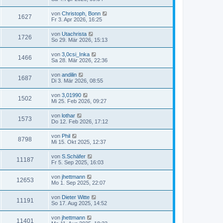
von
Christoph, Bonn
1627
Fr 3. Apr 2026, 16:25
von
Utachrista
1726
So 29. Mär 2026, 15:13
von
3,0csi_Inka
1466
Sa 28. Mär 2026, 22:36
von
andilin
1687
Di 3. Mär 2026, 08:55
von
3,01990
1502
Mi 25. Feb 2026, 09:27
von
lothar
1573
Do 12. Feb 2026, 17:12
von
Phil
8798
Mi 15. Okt 2025, 12:37
von
S.Schäfer
11187
Fr 5. Sep 2025, 16:03
von
jhettmann
12653
Mo 1. Sep 2025, 22:07
von
Dieter Witte
11191
So 17. Aug 2025, 14:52
von
jhettmann
11401