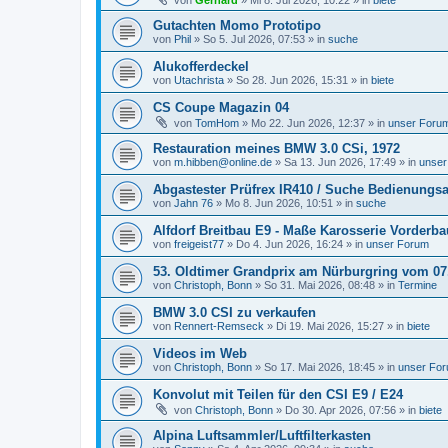
von
Gerhard
»
Mi 8. Jul 2026, 10:22
» in
biete
Gutachten Momo Prototipo
von
Phil
»
So 5. Jul 2026, 07:53
» in
suche
Alukofferdeckel
von
Utachrista
»
So 28. Jun 2026, 15:31
» in
biete
CS Coupe Magazin 04
von
TomHom
»
Mo 22. Jun 2026, 12:37
» in
unser Foru
Restauration meines BMW 3.0 CSi, 1972
von
m.hibben@online.de
»
Sa 13. Jun 2026, 17:49
» in
unser
Abgastester Prüfrex IR410 / Suche Bedienungs
von
Jahn 76
»
Mo 8. Jun 2026, 10:51
» in
suche
Alfdorf Breitbau E9 - Maße Karosserie Vorderb
von
freigeist77
»
Do 4. Jun 2026, 16:24
» in
unser Forum
53. Oldtimer Grandprix am Nürburgring vom 07. 
von
Christoph, Bonn
»
So 31. Mai 2026, 08:48
» in
Termine
BMW 3.0 CSI zu verkaufen
von
Rennert-Remseck
»
Di 19. Mai 2026, 15:27
» in
biete
Videos im Web
von
Christoph, Bonn
»
So 17. Mai 2026, 18:45
» in
unser Fo
Konvolut mit Teilen für den CSI E9 / E24
von
Christoph, Bonn
»
Do 30. Apr 2026, 07:56
» in
biete
Alpina Luftsammler/Luftfilterkasten