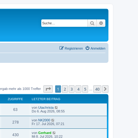
Suche
Erweiterte Suche
Registrieren
Anmelden
Seite
1
von
40
1
2
3
4
5
40
Nächste
ergab mehr als 1000 Treffer
…
ZUGRIFFE
LETZTER BEITRAG
von
Utachrista
63
Do 6. Aug 2026, 08:55
von
NK2000
278
Fr 17. Jul 2026, 07:21
von
Gerhard
430
Mi 8. Jul 2026, 10:22