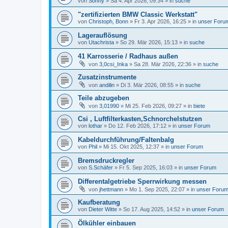
von
Sonny
»
Sa 4. Apr 2026, 09:34
» in
suche
"zertifizierten BMW Classic Werkstatt"
von
Christoph, Bonn
»
Fr 3. Apr 2026, 16:25
» in
unser Foru
Lagerauflösung
von
Utachrista
»
So 29. Mär 2026, 15:13
» in
suche
41 Karrosserie / Radhaus außen
von
3,0csi_Inka
»
Sa 28. Mär 2026, 22:36
» in
suche
Zusatzinstrumente
von
andilin
»
Di 3. Mär 2026, 08:55
» in
suche
Teile abzugeben
von
3,01990
»
Mi 25. Feb 2026, 09:27
» in
biete
Csi , Luftfilterkasten,Schnorchelstutzen
von
lothar
»
Do 12. Feb 2026, 17:12
» in
unser Forum
Kabeldurchführung/Faltenbalg
von
Phil
»
Mi 15. Okt 2025, 12:37
» in
unser Forum
Bremsdruckregler
von
S.Schäfer
»
Fr 5. Sep 2025, 16:03
» in
unser Forum
Differentalgetriebe Sperrwirkung messen
von
jhettmann
»
Mo 1. Sep 2025, 22:07
» in
unser Foru
Kaufberatung
von
Dieter Witte
»
So 17. Aug 2025, 14:52
» in
unser Forum
Ölkühler einbauen