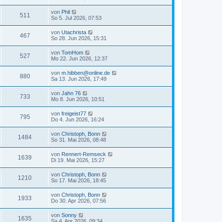
von
Phil
511
So 5. Jul 2026, 07:53
von
Utachrista
467
So 28. Jun 2026, 15:31
von
TomHom
527
Mo 22. Jun 2026, 12:37
von
m.hibben@online.de
880
Sa 13. Jun 2026, 17:49
von
Jahn 76
733
Mo 8. Jun 2026, 10:51
von
freigeist77
795
Do 4. Jun 2026, 16:24
von
Christoph, Bonn
1484
So 31. Mai 2026, 08:48
von
Rennert-Remseck
1639
Di 19. Mai 2026, 15:27
von
Christoph, Bonn
1210
So 17. Mai 2026, 18:45
von
Christoph, Bonn
1933
Do 30. Apr 2026, 07:56
von
Sonny
1635
Sa 4. Apr 2026, 09:34