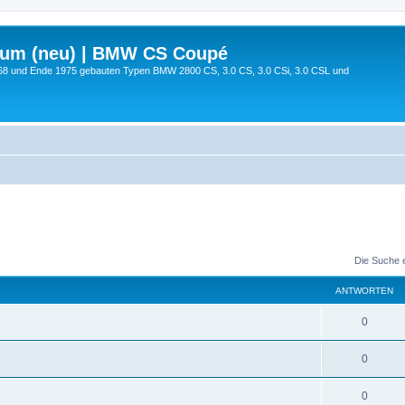
rum (neu) | BMW CS Coupé
68 und Ende 1975 gebauten Typen BMW 2800 CS, 3.0 CS, 3.0 CSi, 3.0 CSL und
Die Suche 
ANTWORTEN
0
0
0