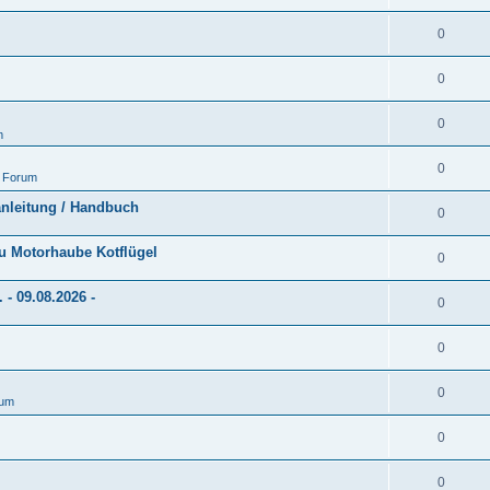
0
0
0
m
0
 Forum
anleitung / Handbuch
0
au Motorhaube Kotflügel
0
- 09.08.2026 -
0
0
0
rum
0
0