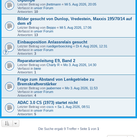
Ölpumpe
Letzter Beitrag von
jhettmann
«
Mi 5. Aug 2026, 20:05
Verfasst in
unser Forum
Antworten:
10
Bilder gesucht von Dunlop, Vredestein, Maxxis 195/70/14 auf
dem e9
Letzter Beitrag von
Beppo
«
Mi 5. Aug 2026, 17:06
Verfasst in
unser Forum
Antworten:
13
Einbauposition Anlassrelais gesucht
Letzter Beitrag von
ruedigerboecking
«
Di 4. Aug 2026, 12:31
Verfasst in
unser Forum
Antworten:
3
Reparaturanleitung E9, Band 2
Letzter Beitrag von
Charly R
«
Mo 3. Aug 2026, 14:30
Verfasst in
biete
Antworten:
1
Frage zum Abstand von Lenkgetriebe zu
Bremskraftverstärker
Letzter Beitrag von
jaabernee
«
Mo 3. Aug 2026, 11:53
Verfasst in
unser Forum
Antworten:
4
ADAC 3.0 CS (1973) startet nicht
Letzter Beitrag von
cscs
«
Sa 1. Aug 2026, 08:51
Verfasst in
unser Forum
Antworten:
5
Die Suche ergab 9 Treffer • Seite
1
von
1