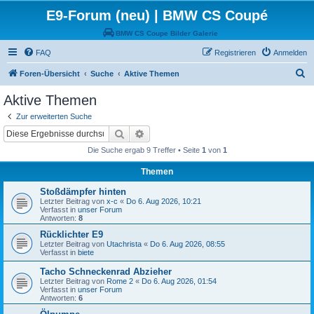
E9-Forum (neu) | BMW CS Coupé
BMW CS Coupe Bilder Galerie
FAQ
Registrieren
Anmelden
S
Foren-Übersicht
Suche
Aktive Themen
u
Aktive Themen
c
Zur erweiterten Suche
h
Suche
Erweiterte Suche
e
Die Suche ergab 9 Treffer • Seite
1
von
1
Themen
Stoßdämpfer hinten
Letzter Beitrag von
x-c
«
Do 6. Aug 2026, 10:21
Verfasst in
unser Forum
Antworten:
8
Rücklichter E9
Letzter Beitrag von
Utachrista
«
Do 6. Aug 2026, 08:55
Verfasst in
biete
Tacho Schneckenrad Abzieher
Letzter Beitrag von
Rome 2
«
Do 6. Aug 2026, 01:54
Verfasst in
unser Forum
Antworten:
6